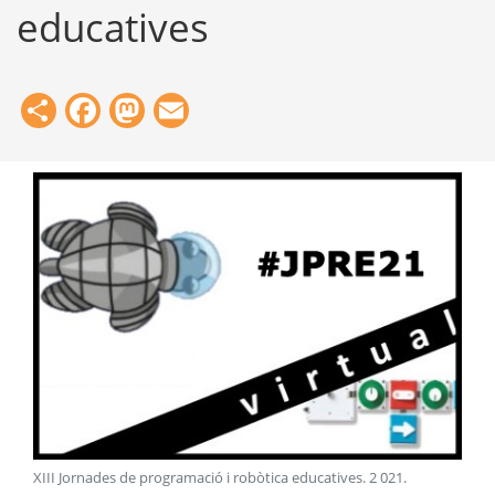
educatives
Share
Facebook
Mastodon
Email
XIII Jornades de programació i robòtica educatives
.
2 021
.