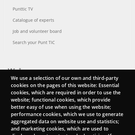
Punttic TV
Catalogue of experts
Job and volunteer board
Search your Punt TIC
Webs
We use a selection of our own and third-party
Login
cookies on the pages of this website: Essential
cookies, which are required in order to use the
Mattermost Punt TIC
website; functional cookies, which provide
Moodle CampusLab
better easy of use when using the website;
performance cookies, which we use to generate
aggregated data on website use and statistics;
and marketing cookies, which are used to
Connect