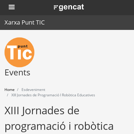
Skip
. Obre en una nova finestra.
to
main
Xarxa Punt TIC
content
Home
Punt TIC
News
Events
Events
Home
Esdeveniment
Training
XIII Jornades de Programació I Robòtica Educatives
XIII Jornades de
Tools
programació i robòtica