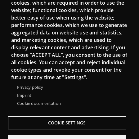
cookies, which are required in order to use the
Mattermost Punt TIC
website; functional cookies, which provide
Moodle CampusLab
better easy of use when using the website;
performance cookies, which we use to generate
aggregated data on website use and statistics;
and marketing cookies, which are used to
Connect
display relevant content and advertising. If you
choose "ACCEPT ALL", you consent to the use of
Contact
all cookies. You can accept and reject individual
Newsletters
cookie types and revoke your consent for the
future at any time at "Settings".
Privacy policy
Imprint
Cookie documentation
COOKIE SETTINGS