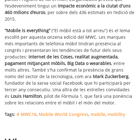
l'esdeveniment tingui un
impacte econòmic a la ciutat d'uns
460 milions d'euros
, per sobre dels 436 estimats en l'edició de
2015.
“Mobile is everything”
(“El mòbil està a tot arreu”) és el lema
escollit per aquesta onzena edició del MWC. Les marques
més importants de telefonia mòbil tindran presència al
congrés i presentaran les tendències de futur dels seus
productes:
Internet de les Coses, realitat augmentada,
pagament mitjançant mòbils, Big Data o wearables
, entre
molts altres. També s'ha confirmat la presència de grans
noms del sector de la tecnologia, com ara
Mark Zuckerberg
,
fundador de la xarxa social Facebook, que hi participarà per
tercer any consecutiu. Una altra de les estrelles convidades
és
Louis Hamilton
, pilot de Fórmula 1, que farà una ponència
sobre les relacions entre el mòbil i el món del motor.
Tags:
# MWC16
,
Mobile World Congress
,
mobile
,
mobility