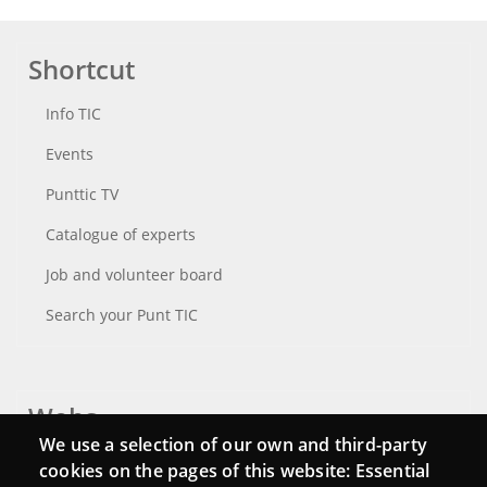
Shortcut
Info TIC
Events
Punttic TV
Catalogue of experts
Job and volunteer board
Search your Punt TIC
Webs
We use a selection of our own and third-party
Login
cookies on the pages of this website: Essential