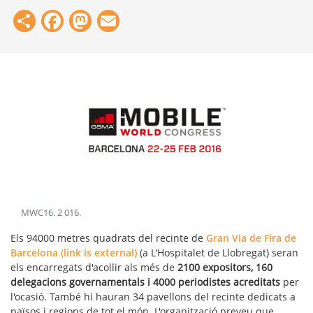
Share
Facebook
Mastodon
Email
MWC16
.
2 016
.
Els 94000 metres quadrats del recinte de
Gran Via de Fira de
Barcelona
(link is external)
(a L'Hospitalet de Llobregat) seran
els encarregats d'acollir als més de
2100 expositors, 160
delegacions governamentals i 4000 periodistes acreditats
per
l'ocasió. També hi hauran 34 pavellons del recinte dedicats a
països i regions de tot el món. L'organització preveu que