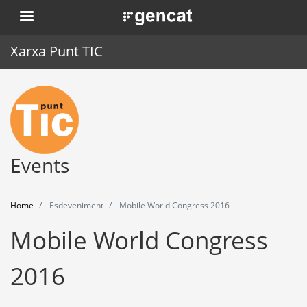
Skip
. Obre en una nova finestra.
to
main
Xarxa Punt TIC
content
Home
Punt TIC
News
Events
Events
Home
Esdeveniment
Mobile World Congress 2016
Training
Mobile World Congress
Tools
2016