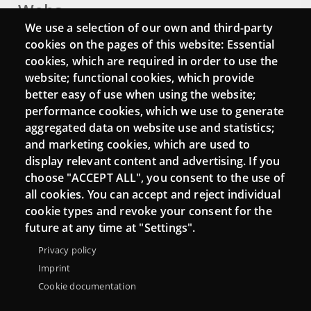
Webs
We use a selection of our own and third-party
Login
cookies on the pages of this website: Essential
cookies, which are required in order to use the
Mattermost Punt TIC
website; functional cookies, which provide
Moodle CampusLab
better easy of use when using the website;
performance cookies, which we use to generate
aggregated data on website use and statistics;
and marketing cookies, which are used to
Connect
display relevant content and advertising. If you
choose "ACCEPT ALL", you consent to the use of
Contact
all cookies. You can accept and reject individual
Newsletters
cookie types and revoke your consent for the
future at any time at "Settings".
Privacy policy
Imprint
Cookie documentation