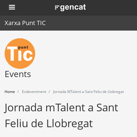
Skip
. Obre en una nova finestra.
to
main
Xarxa Punt TIC
content
Home
Punt TIC
News
Events
Events
Home
Esdeveniment
Jornada MTalent a Sant Feliu de Llobregat
Training
Jornada mTalent a Sant
Tools
Feliu de Llobregat