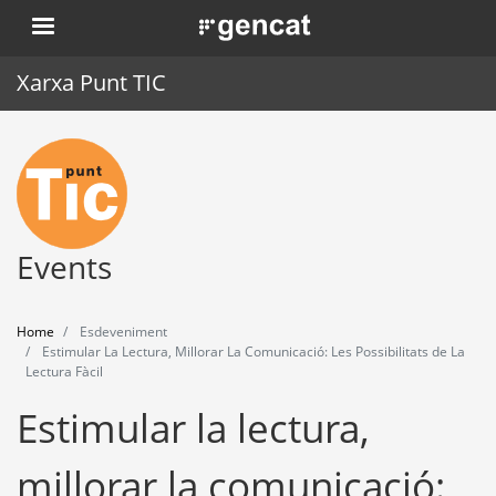
Skip
. Obre en una nova finestra.
to
main
Xarxa Punt TIC
content
Home
Punt TIC
News
Events
Events
Home
Esdeveniment
Training
Estimular La Lectura, Millorar La Comunicació: Les Possibilitats de La
Lectura Fàcil
Tools
Estimular la lectura,
millorar la comunicació: