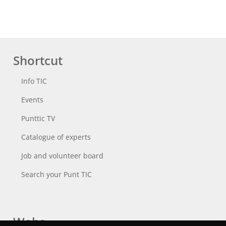
Shortcut
Info TIC
Events
Punttic TV
Catalogue of experts
Job and volunteer board
Search your Punt TIC
Webs