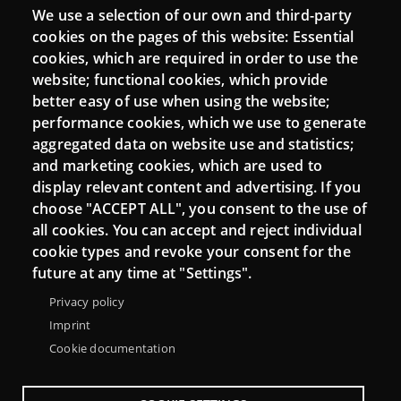
We use a selection of our own and third-party
Login
cookies on the pages of this website: Essential
cookies, which are required in order to use the
Mattermost Punt TIC
website; functional cookies, which provide
Moodle CampusLab
better easy of use when using the website;
performance cookies, which we use to generate
aggregated data on website use and statistics;
and marketing cookies, which are used to
Connect
display relevant content and advertising. If you
choose "ACCEPT ALL", you consent to the use of
Contact
all cookies. You can accept and reject individual
Newsletters
cookie types and revoke your consent for the
future at any time at "Settings".
Privacy policy
Imprint
Cookie documentation