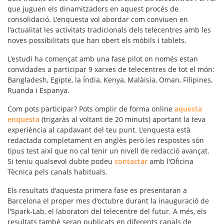
que juguen els dinamitzadors en aquest procés de
consolidació. L'enquesta vol abordar com conviuen en
l'actualitat les activitats tradicionals dels telecentres amb les
noves possibilitats que han obert els mòbils i tablets.
L'estudi ha començat amb una fase pilot on només estan
convidades a participar 9 xarxes de telecentres de tot el món:
Bangladesh, Egipte, la Índia, Kenya, Malàisia, Oman, Filipines,
Ruanda i Espanya.
Com pots participar? Pots omplir de forma online
aquesta
enquesta
(trigaràs al voltant de 20 minuts) aportant la teva
experiència al capdavant del teu punt. L'enquesta està
redactada completament en anglès però les respostes són
tipus test així que no cal tenir un nivell de redacció avançat.
Si teniu qualsevol dubte podeu
contactar
amb l'Oficina
Tècnica pels canals habituals.
Els resultats d'aquesta primera fase es presentaran a
Barcelona el proper mes d'octubre durant la inauguració de
l'Spark-Lab, el laboratori del telecentre del futur. A més, els
resultats també seran publicats en diferents canals de