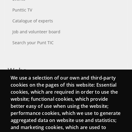
Punttic TV
Catalogue of experts
Job and volunteer board
Search your Punt TIC
Webs
We use a selection of our own and third-party
Login
cookies on the pages of this website: Essential
cookies, which are required in order to use the
Mattermost Punt TIC
website; functional cookies, which provide
Moodle CampusLab
better easy of use when using the website;
performance cookies, which we use to generate
aggregated data on website use and statistics;
and marketing cookies, which are used to
Connect