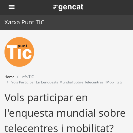
Skip
. Obre en una nova finestra.
to
main
Xarxa Punt TIC
content
Home
Punt TIC
News
Home
Info TIC
Events
Vols Participar En L'enquesta Mundial Sobre Telecentres I Mobilitat?
Vols participar en
Training
Tools
l'enquesta mundial sobre
telecentres i mobilitat?