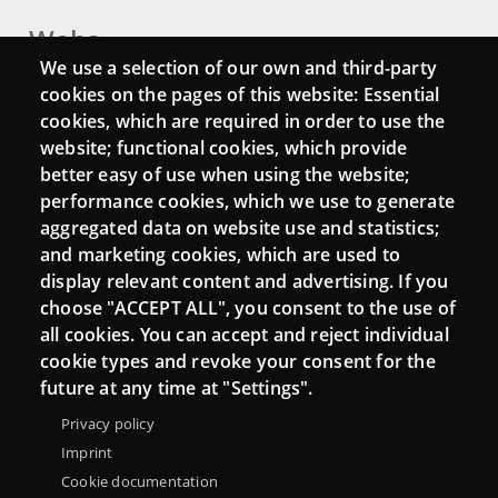
Webs
We use a selection of our own and third-party
Login
cookies on the pages of this website: Essential
cookies, which are required in order to use the
Mattermost Punt TIC
website; functional cookies, which provide
Moodle CampusLab
better easy of use when using the website;
performance cookies, which we use to generate
aggregated data on website use and statistics;
and marketing cookies, which are used to
Connect
display relevant content and advertising. If you
choose "ACCEPT ALL", you consent to the use of
Contact
all cookies. You can accept and reject individual
Newsletters
cookie types and revoke your consent for the
future at any time at "Settings".
Privacy policy
Imprint
Cookie documentation