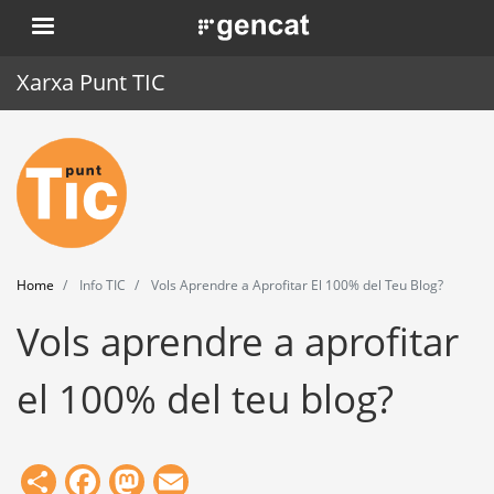
Skip
. Obre en una nova finestra.
to
main
Xarxa Punt TIC
content
Home
Punt TIC
News
Home
Info TIC
Vols Aprendre a Aprofitar El 100% del Teu Blog?
Events
Vols aprendre a aprofitar
Training
el 100% del teu blog?
Tools
Share
Facebook
Mastodon
Email