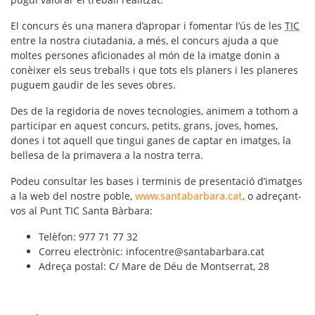
El concurs és una manera d’
apropar i fomentar l’ús de les
TIC
entre la nostra ciutadania, a més, el concurs ajuda a que
moltes persones aficionades al món de la imatge donin a
conèixer els seus treballs i que tots els planers i les planeres
puguem gaudir de les seves obres.
Des de la regidoria de noves tecnologies, animem a tothom a
participar en aquest concurs, petits, grans, joves, homes,
dones i tot aquell que tingui ganes de captar en imatges, la
bellesa de la primavera a la nostra terra.
Podeu consultar les bases i terminis de presentació d’imatges
a la web del nostre poble,
www.santabarbara.cat
, o adreçant-
vos al Punt TIC Santa Bàrbara:
Telèfon: 977 71 77 32
Correu electrònic: infocentre@santabarbara.cat
Adreça postal: C/ Mare de Déu de Montserrat, 28