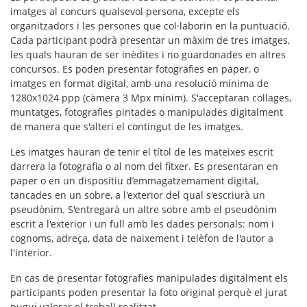
imatges al concurs qualsevol persona, excepte els
organitzadors i les persones que col·laborin en la puntuació.
Cada participant podrà presentar un màxim de tres imatges,
les quals hauran de ser inèdites i no guardonades en altres
concursos. Es poden presentar fotografies en paper, o
imatges en format digital, amb una resolució mínima de
1280x1024 ppp (càmera 3 Mpx mínim). S'acceptaran
collages,
muntatges, fotografies pintades o manipulades digitalment
de manera que s'alteri el contingut de les imatges.
Les imatges hauran de tenir el títol de les mateixes escrit
darrera la fotografia o al nom del fitxer. Es presentaran
en
paper o en un dispositiu d’emmagatzemament digital
,
tancades en un sobre, a l'exterior del qual s'escriurà un
pseudònim. S'entregarà un altre sobre amb el pseudònim
escrit a l'exterior i un full amb les dades personals: nom i
cognoms, adreça, data de naixement i telèfon de l'autor a
l'interior.
En cas de presentar fotografies manipulades digitalment els
participants poden presentar la foto original perquè el jurat
pugui valorar el treball realitzat.