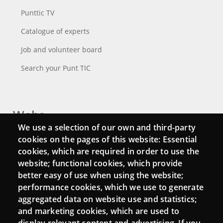
Punttic TV
Catalogue of experts
Job and volunteer board
Search your Punt TIC
Webs
We use a selection of our own and third-party
Login
cookies on the pages of this website: Essential
cookies, which are required in order to use the
Mattermost Punt TIC
website; functional cookies, which provide
Moodle CampusLab
better easy of use when using the website;
performance cookies, which we use to generate
aggregated data on website use and statistics;
and marketing cookies, which are used to
Connect