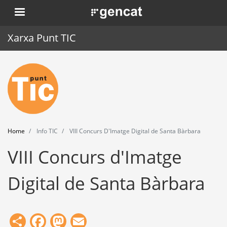
Skip
. Obre en una nova finestra.
to
main
Xarxa Punt TIC
content
Home
Punt TIC
News
Home
Info TIC
VIII Concurs D'Imatge Digital de Santa Bàrbara
Events
VIII Concurs d'Imatge
Training
Digital de Santa Bàrbara
Tools
Share
Facebook
Mastodon
Email