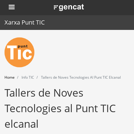
Skip
. Obre en una nova finestra.
to
main
Xarxa Punt TIC
content
Home
Punt TIC
News
Home
Info TIC
Tallers de Noves Tecnologies Al Punt TIC Elcanal
Events
Tallers de Noves
Training
Tecnologies al Punt TIC
Tools
elcanal