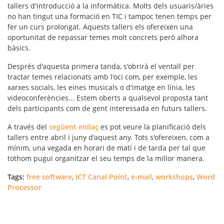
tallers d'introducció a la informàtica. Molts dels usuaris/àries
no han tingut una formació en TIC i tampoc tenen temps per
fer un curs prolongat. Aquests tallers els ofereixen una
oportunitat de repassar temes molt concrets però alhora
bàsics.
Després d'aquesta primera tanda, s'obrirà el ventall per
tractar temes relacionats amb l'oci com, per exemple, les
xarxes socials, les eines musicals o d'imatge en línia, les
videoconferències... Estem oberts a qualsevol proposta tant
dels participants com de gent interessada en futurs tallers.
A través del
següent enllaç
es pot veure la planificació dels
tallers entre abril i juny d'aquest any. Tots s'ofereixen, com a
mínim, una vegada en horari de matí i de tarda per tal que
tothom pugui organitzar el seu temps de la millor manera.
Tags:
free software
,
ICT Canal Point
,
e-mail
,
workshops
,
Word
Processor