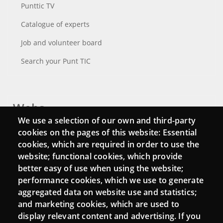
Punttic TV
Catalogue of experts
Job and volunteer board
Search your Punt TIC
Webs
We use a selection of our own and third-party
Login
cookies on the pages of this website: Essential
cookies, which are required in order to use the
Mattermost Punt TIC
website; functional cookies, which provide
Moodle CampusLab
better easy of use when using the website;
performance cookies, which we use to generate
aggregated data on website use and statistics;
and marketing cookies, which are used to
Connect
display relevant content and advertising. If you