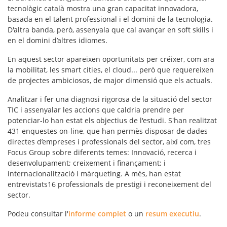
tecnològic català mostra
una gran capacitat innovadora
,
basada en el talent professional i el domini de la tecnologia.
D'altra banda, però, assenyala que cal avançar en soft skills i
en el domini d’altres idiomes.
En aquest sector apareixen
oportunitats per créixer
, com ara
la mobilitat, les smart cities, el cloud... però que requereixen
de projectes ambiciosos, de major dimensió que els actuals.
Analitzar i fer una diagnosi rigorosa de la situació del sector
TIC i assenyalar les accions que caldria prendre per
potenciar-lo han estat els objectius de l'estudi. S'han realitzat
431 enquestes on-line, que han permès disposar de dades
directes d’empreses i professionals del sector, així com, tres
Focus Group sobre diferents temes: Innovació, recerca i
desenvolupament; creixement i finançament; i
internacionalització i màrqueting. A més, han estat
entrevistats16 professionals de prestigi i reconeixement del
sector.
Podeu consultar l'
informe complet
o un
resum executiu
.