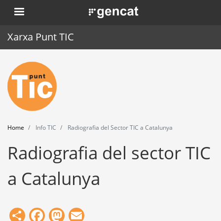
Skip
. Obre en una nova finestra.
to
main
Xarxa Punt TIC
content
Home
Punt TIC
News
Home
Info TIC
Radiografia del Sector TIC a Catalunya
Events
Radiografia del sector TIC
Training
a Catalunya
Tools
Share
Facebook
Mastodon
Email