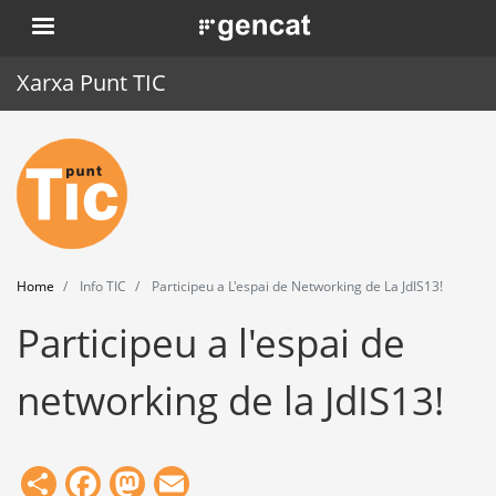
Skip
. Obre en una nova finestra.
to
main
Xarxa Punt TIC
content
Home
Punt TIC
News
Home
Info TIC
Participeu a L'espai de Networking de La JdIS13!
Events
Participeu a l'espai de
Training
networking de la JdIS13!
Tools
Share
Facebook
Mastodon
Email