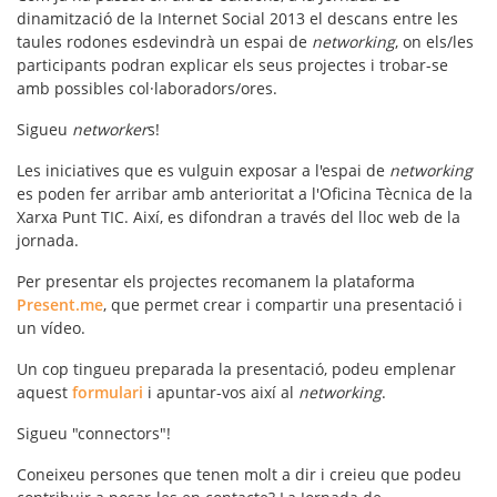
dinamització de la Internet Social 2013 el descans entre les
taules rodones esdevindrà un
espai de
networking
, on els/les
participants podran explicar els seus projectes i trobar-se
amb possibles col·laboradors/ores.
Sigueu
networker
s!
Les iniciatives que es vulguin exposar a l'espai de
networking
es poden fer arribar amb anterioritat a l'Oficina Tècnica de la
Xarxa Punt TIC. Així, es difondran a través del lloc web de la
jornada.
Per presentar els projectes recomanem la plataforma
Present.me
, que permet crear i compartir una presentació i
un vídeo.
Un cop tingueu preparada la presentació, podeu emplenar
aquest
formulari
i apuntar-vos així al
networking
.
Sigueu "connectors"!
Coneixeu persones que tenen molt a dir i creieu que podeu