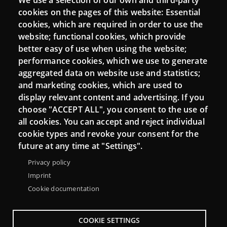
We use a selection of our own and third-party
Login
cookies on the pages of this website: Essential
cookies, which are required in order to use the
Mattermost Punt TIC
website; functional cookies, which provide
Moodle CampusLab
better easy of use when using the website;
performance cookies, which we use to generate
aggregated data on website use and statistics;
and marketing cookies, which are used to
Connect
display relevant content and advertising. If you
choose "ACCEPT ALL", you consent to the use of
Contact
all cookies. You can accept and reject individual
Newsletters
cookie types and revoke your consent for the
future at any time at "Settings".
Privacy policy
Imprint
Cookie documentation
COOKIE SETTINGS