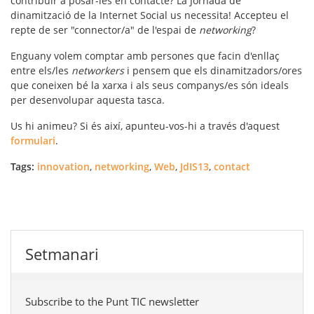
contribuir a posar-les en contacte? La Jornada de
dinamització de la Internet Social us necessita! Accepteu el
repte de ser "connector/a" de l'espai de
networking
?
Enguany volem comptar amb persones que facin d'enllaç
entre els/les
networkers
i pensem que els dinamitzadors/ores
que coneixen bé la xarxa i als seus companys/es són ideals
per desenvolupar aquesta tasca.
Us hi animeu? Si és així, apunteu-vos-hi a través d'aquest
formulari
.
Tags:
innovation
,
networking
,
Web
,
JdIS13
,
contact
Setmanari
Subscribe to the Punt TIC newsletter