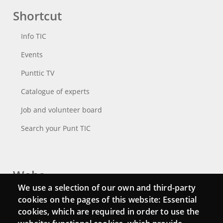
Shortcut
Info TIC
Events
Punttic TV
Catalogue of experts
Job and volunteer board
Search your Punt TIC
Webs
We use a selection of our own and third-party
Login
cookies on the pages of this website: Essential
cookies, which are required in order to use the
Mattermost Punt TIC