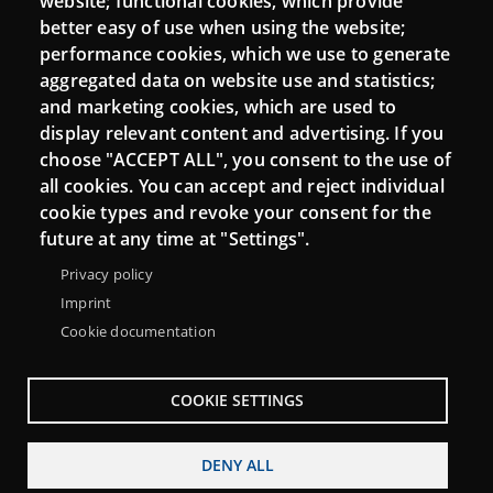
website; functional cookies, which provide
Moodle CampusLab
better easy of use when using the website;
performance cookies, which we use to generate
aggregated data on website use and statistics;
and marketing cookies, which are used to
Connect
display relevant content and advertising. If you
choose "ACCEPT ALL", you consent to the use of
Contact
all cookies. You can accept and reject individual
Newsletters
cookie types and revoke your consent for the
future at any time at "Settings".
Privacy policy
Imprint
Cookie documentation
COOKIE SETTINGS
DENY ALL