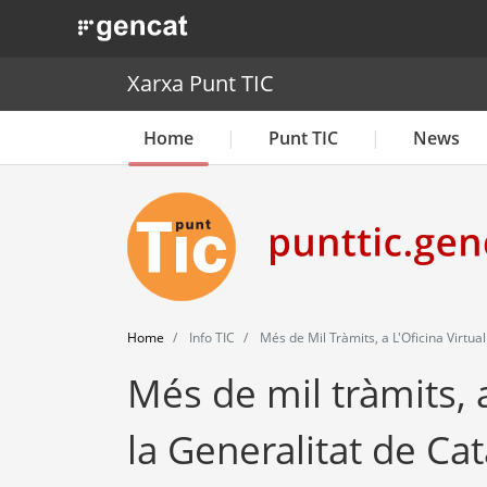
. Obre en una nova finestra.
Xarxa Punt TIC
Home
Punt TIC
News
Home
Info TIC
Més de Mil Tràmits, a L'Oficina Virtua
Més de mil tràmits, a
la Generalitat de Ca