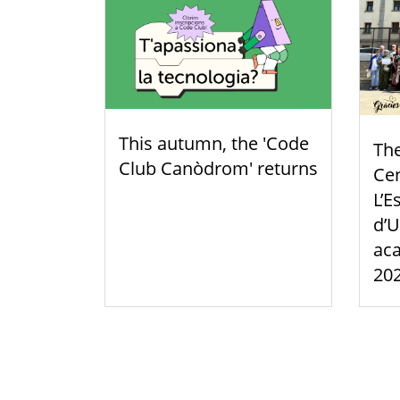
This autumn, the 'Code
Th
Club Canòdrom' returns
Cen
L’E
d’U
aca
20