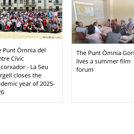
e Punt Òmnia del
The Punt Òmnia Gor
tre Cívic
lives a summer film
scorxador - La Seu
forum
rgell closes the
demic year of 2025-
26