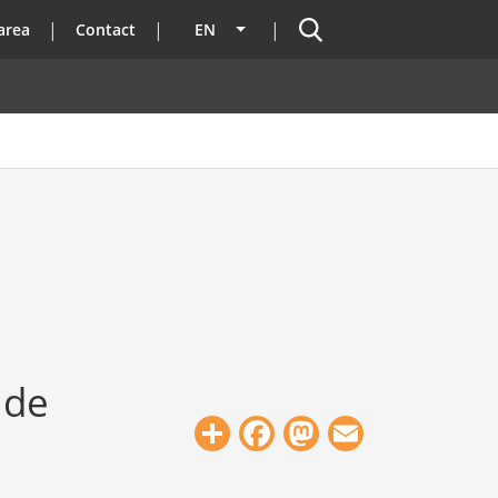
Search
area
Contact
EN
List additional actions
 de
Share
Facebook
Mastodon
Email