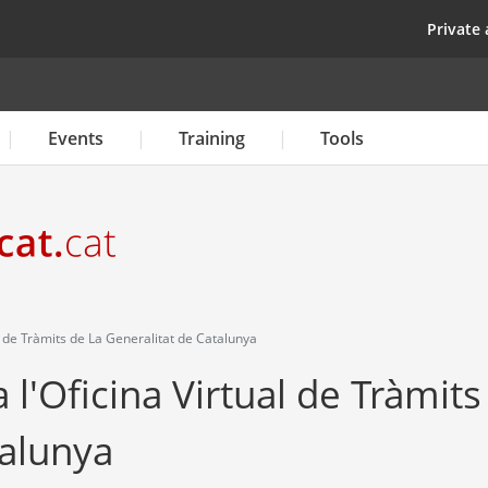
Skip
top
Private 
to
main
content
Events
Training
Tools
l de Tràmits de La Generalitat de Catalunya
 l'Oficina Virtual de Tràmits
talunya