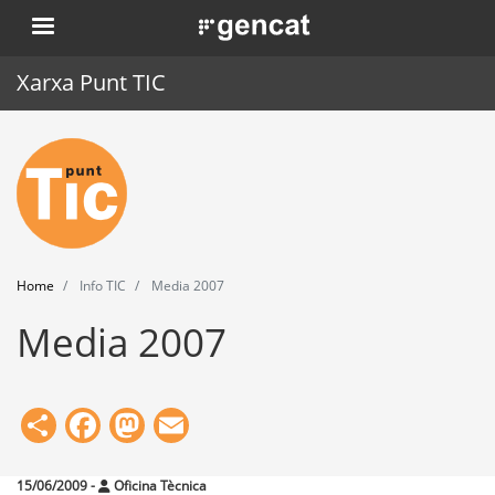
Skip
. Obre en una nova finestra.
to
main
Xarxa Punt TIC
content
Home
Punt TIC
News
Home
Info TIC
Media 2007
Events
Media 2007
Training
Tools
Share
Facebook
Mastodon
Email
15/06/2009
-
Oficina Tècnica