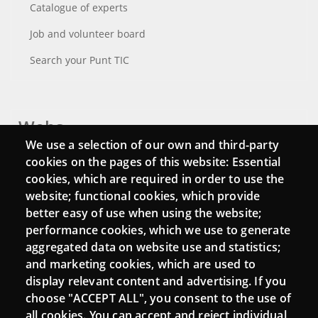
Catalogue of experts
Job and volunteer board
Search your Punt TIC
Webs
We use a selection of our own and third-party
Login
cookies on the pages of this website: Essential
cookies, which are required in order to use the
Mattermost Punt TIC
website; functional cookies, which provide
Moodle CampusLab
better easy of use when using the website;
performance cookies, which we use to generate
aggregated data on website use and statistics;
and marketing cookies, which are used to
Connect
display relevant content and advertising. If you
choose "ACCEPT ALL", you consent to the use of
Contact
all cookies. You can accept and reject individual