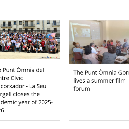
e Punt Òmnia del
The Punt Òmnia Gor
tre Cívic
lives a summer film
scorxador - La Seu
forum
rgell closes the
demic year of 2025-
26