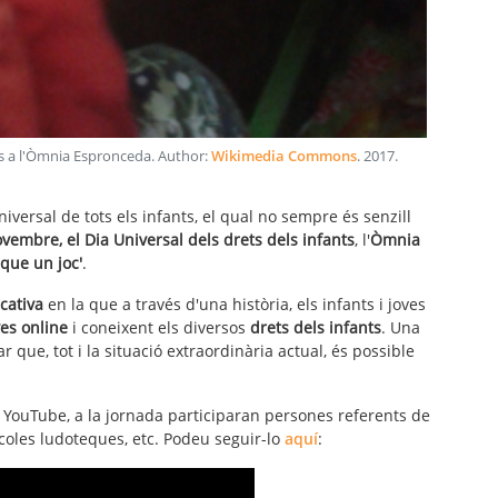
nts a l'Òmnia Espronceda
. Author:
Wikimedia Commons
.
2017
.
niversal de tots els infants, el qual no sempre és senzill
vembre, el Dia Universal dels drets dels infants
, l'
Òmnia
que un joc'
.
cativa
en la que a través d'una història, els infants i joves
ves online
i coneixent els diversos
drets dels infants
. Una
ar que, tot i la situació extraordinària actual, és possible
de YouTube, a la jornada participaran persones referents de
 escoles ludoteques, etc. Podeu seguir-lo
aquí
: