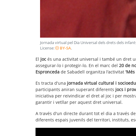
Jornada virtual pel Dia Universal dels drets dels infa
License:
BY-SA
.
El
joc
és una activitat universal i també un dret u
assegurar-lo i protegir-lo. En el marc del
20 de no
Espronceda
de Sabadell organitza l'activitat
'Més 
Es tracta d'una
jornada virtual cultural i socioedu
participants aniran superant diferents
jocs i pro
iniciativa per reivindicar el dret al joc i per mostr
garantir i vetllar per aquest dret universal.
A través d'un directe durant tot el dia a través 
diferents espais juvenils del territori, instituts,