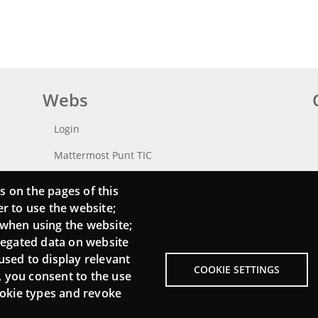
Webs
Login
Mattermost Punt TIC
Moodle CampusLab
s on the pages of this
er to use the website;
 when using the website;
regated data on website
used to display relevant
COOKIE SETTINGS
, you consent to the use
cookie types and revoke