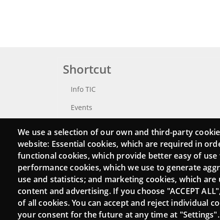
Shortcut
Info TIC
Events
Punttic TV
We use a selection of our own and third-party cookie
website: Essential cookies, which are required in ord
Catalogue of experts
functional cookies, which provide better easy of use
Job and volunteer board
performance cookies, which we use to generate agg
use and statistics; and marketing cookies, which are 
Search your Punt TIC
content and advertising. If you choose "ACCEPT ALL"
of all cookies. You can accept and reject individual 
your consent for the future at any time at "Settings".