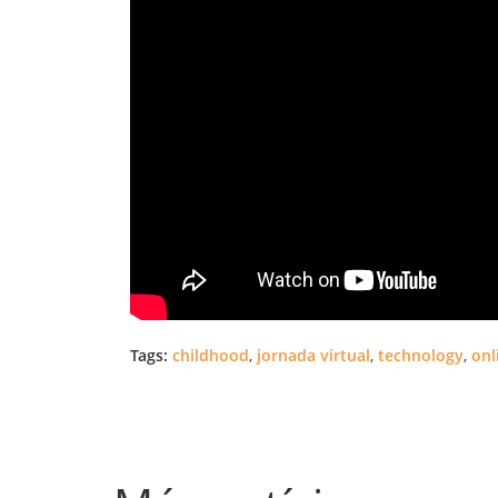
Tags:
childhood
,
jornada virtual
,
technology
,
onl