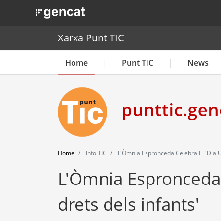
. Obre en una nova finestra.
Xarxa Punt TIC
Home
Punt TIC
News
Home
Info TIC
L'Òmnia Espronceda Celebra El 'Dia Un
L'Òmnia Espronceda c
drets dels infants'