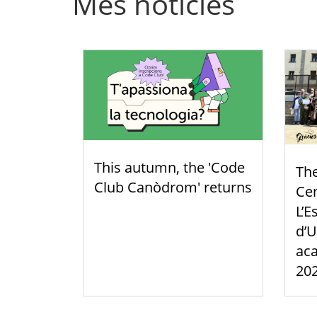
Més notícies
This autumn, the 'Code
Th
Club Canòdrom' returns
Cen
L’E
d’U
aca
20