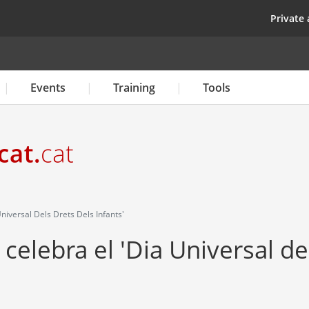
Skip
top
Private 
to
main
content
Events
Training
Tools
iversal Dels Drets Dels Infants'
elebra el 'Dia Universal de