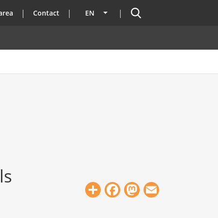
Search
area
Contact
EN
List additional actions
ls
Share
Facebook
Mastodon
Email