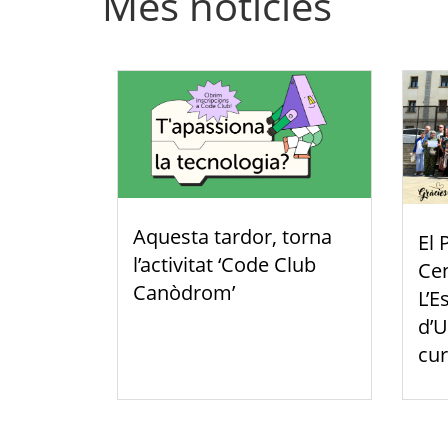
Més notícies
Aquesta tardor, torna
El 
l’activitat ‘Code Club
Cen
Canòdrom’
L’E
d’U
cur