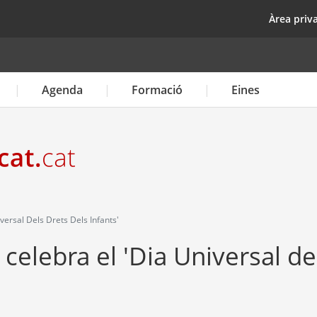
Vés
top
Àrea priv
al
contingut
Agenda
Formació
Eines
ersal Dels Drets Dels Infants'
elebra el 'Dia Universal de