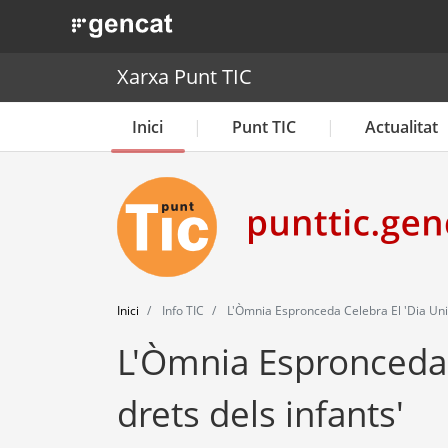
. Obre en una nova finestra.
Xarxa Punt TIC
Inici
Punt TIC
Actualitat
Inici
Info TIC
L'Òmnia Espronceda Celebra El 'Dia Univ
L'Òmnia Espronceda c
drets dels infants'