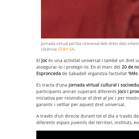
Jornada virtual pel Dia Universal dels drets dels infa
Llicència:
BY-SA
.
El
joc
és una activitat universal i també un dret u
assegurar-lo i protegir-lo. En el marc del
20 de no
Espronceda
de Sabadell organitza l'activitat
'Més 
Es tracta d'una
jornada virtual cultural i socioedu
participants aniran superant diferents
jocs i pro
iniciativa per reivindicar el dret al joc i per mostr
garantir i vetllar per aquest dret universal.
A través d'un directe durant tot el dia a través 
diferents espais juvenils del territori, instituts,