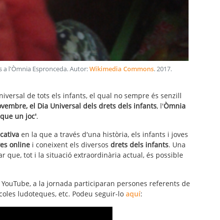
nts a l'Òmnia Espronceda
. Autor:
Wikimedia Commons
.
2017
.
niversal de tots els infants, el qual no sempre és senzill
vembre, el Dia Universal dels drets dels infants
, l'
Òmnia
que un joc'
.
cativa
en la que a través d'una història, els infants i joves
ves online
i coneixent els diversos
drets dels infants
. Una
ar que, tot i la situació extraordinària actual, és possible
de YouTube, a la jornada participaran persones referents de
 escoles ludoteques, etc. Podeu seguir-lo
aquí
: