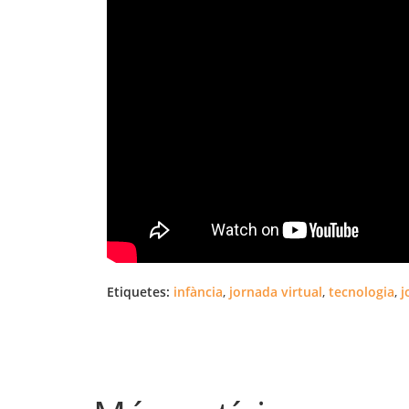
Etiquetes:
infància
,
jornada virtual
,
tecnologia
,
j