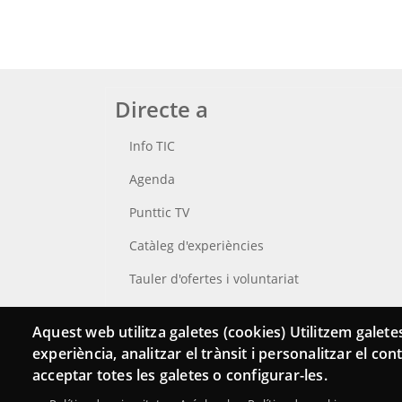
Directe a
Info TIC
Agenda
Punttic TV
Catàleg d'experiències
Tauler d'ofertes i voluntariat
Cerca el teu Punt TIC
Aquest web utilitza galetes (cookies) Utilitzem galetes
experiència, analitzar el trànsit i personalitzar el co
acceptar totes les galetes o configurar-les.