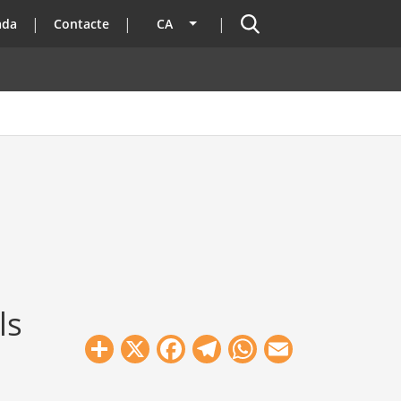
Cercador
ada
Contacte
CA
Llista les accions addicionals
ls
Share
X
Facebook
Telegram
WhatsApp
Email