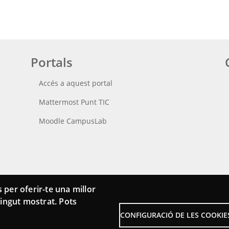
Portals
Accés a aquest portal
Mattermost Punt TIC
Moodle CampusLab
 per oferir-te una millor
ntingut mostrat. Pots
CONFIGURACIÓ DE LES COOKIE