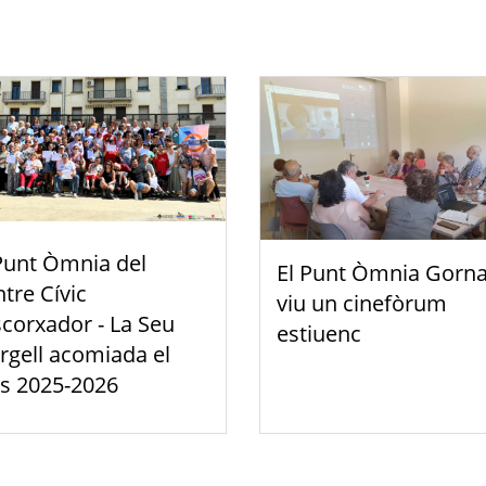
Punt Òmnia del
El Punt Òmnia Gorna
tre Cívic
viu un cinefòrum
scorxador - La Seu
estiuenc
rgell acomiada el
s 2025-2026