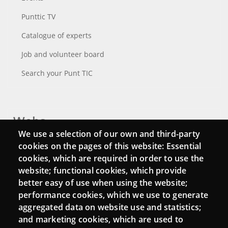
Punttic TV
Catalogue of experts
Job and volunteer board
Search your Punt TIC
Webs
We use a selection of our own and third-party
Login
cookies on the pages of this website: Essential
cookies, which are required in order to use the
Mattermost Punt TIC
website; functional cookies, which provide
Moodle CampusLab
better easy of use when using the website;
performance cookies, which we use to generate
aggregated data on website use and statistics;
and marketing cookies, which are used to
Connect