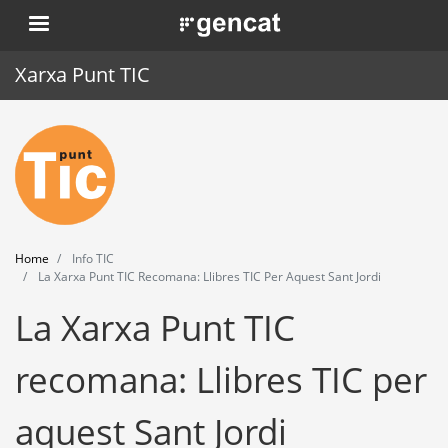
Skip
. Obre en una nova finestra.
to
main
Xarxa Punt TIC
content
Home
Punt TIC
News
Home
Info TIC
Events
La Xarxa Punt TIC Recomana: Llibres TIC Per Aquest Sant Jordi
La Xarxa Punt TIC
Training
Tools
recomana: Llibres TIC per
aquest Sant Jordi