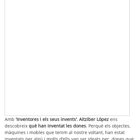
Amb
'Inventores i els seus invents'
,
Aitziber López
ens
descobreix
què han inventat les dones
. Perquè els objectes,
màquines i mobles que tenim al nostre voltant, han estat
inventats per algú i molts d'ells van ser ideats per dones que