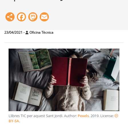
Share
Facebook
Mastodon
Email
23/04/2021
-
Oficina Tècnica
Llibres TIC per aquest Sant Jordi
. Author:
Pexels
.
2019
. License:
BY-SA
.