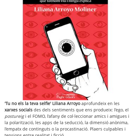
'Tu no els la teva selfie' Liliana Arroyo
aprofundeix en les
xarxes socials
des dels sentiments que ens produeix: l’ego, el
postureig
i el FOMO, l’afany de col·leccionar amics i amigues i
la polarització, les apps de la seducció, la dimensió anònima,
l’empatx de continguts o la procastinació. Plaers culpables i
tensions entre realitat i ficció.