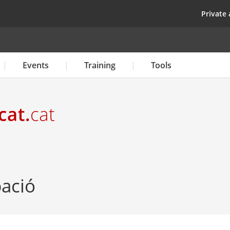
Skip
top
Private 
to
main
content
Events
Training
Tools
pació