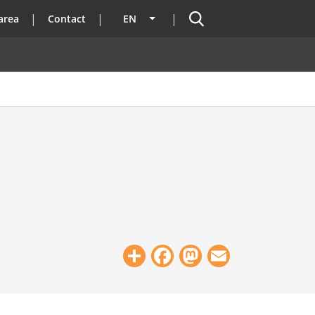
Search
area
Contact
EN
List additional actions
Share
Facebook
Mastodon
Email