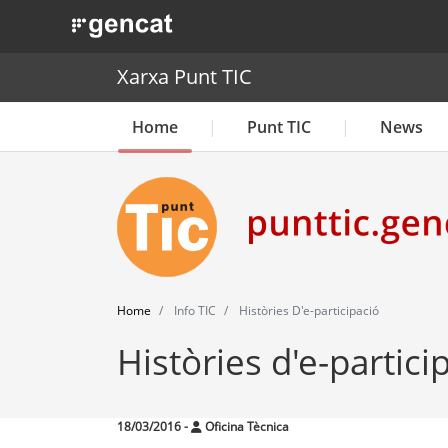
. Obre en una nova finestra.
Xarxa Punt TIC
Home
Punt TIC
News
Home
Info TIC
Històries D'e-participació
Històries d'e-partici
18/03/2016
-
Oficina Tècnica