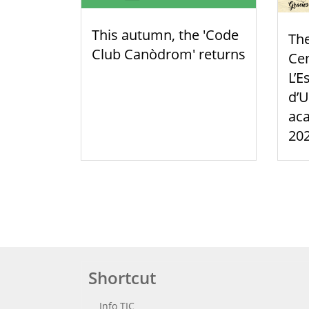
This autumn, the 'Code
Th
Club Canòdrom' returns
Cen
L’E
d’U
aca
20
Shortcut
Info TIC