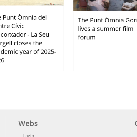
e Punt Òmnia del
The Punt Òmnia Gor
tre Cívic
lives a summer film
scorxador - La Seu
forum
rgell closes the
demic year of 2025-
26
Webs
Login