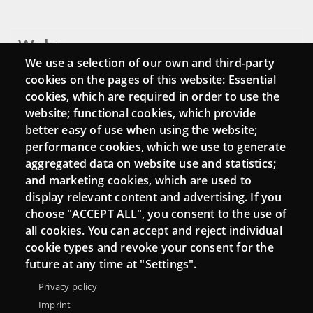
Webs
We use a selection of our own and third-party
Login
cookies on the pages of this website: Essential
cookies, which are required in order to use the
Mattermost Punt TIC
website; functional cookies, which provide
Moodle CampusLab
better easy of use when using the website;
performance cookies, which we use to generate
aggregated data on website use and statistics;
and marketing cookies, which are used to
Connect
display relevant content and advertising. If you
choose "ACCEPT ALL", you consent to the use of
Contact
all cookies. You can accept and reject individual
Newsletters
cookie types and revoke your consent for the
future at any time at "Settings".
Privacy policy
Imprint