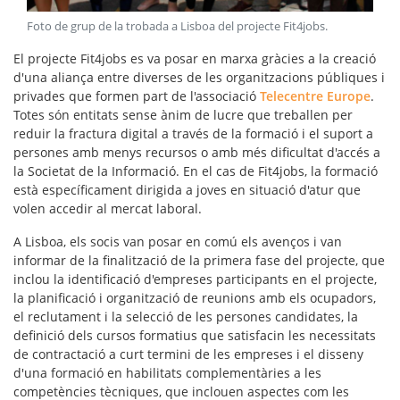
Foto de grup de la trobada a Lisboa del projecte Fit4jobs
.
El projecte Fit4jobs es va posar en marxa gràcies a la creació
d'una aliança entre diverses de les organitzacions públiques i
privades que formen part de l'associació
Telecentre Europe
.
Totes són entitats sense ànim de lucre que treballen per
reduir la
fractura digital
a través de la formació i el suport a
persones amb menys recursos o amb més dificultat d'accés a
la Societat de la Informació. En el cas de Fit4jobs, la formació
està específicament dirigida a
joves en situació d'atur
que
volen accedir al mercat laboral.
A Lisboa, els socis van posar en comú els avenços i van
informar de la finalització de la primera fase del projecte, que
inclou la identificació d'empreses participants en el projecte,
la planificació i organització de reunions amb els ocupadors,
el reclutament i la selecció de les persones candidates, la
definició dels cursos formatius que satisfacin les necessitats
de contractació a curt termini de les empreses i el disseny
d'una formació en habilitats complementàries a les
competències tècniques, que inclouen aspectes com les