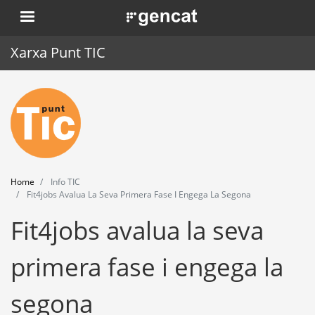
Skip
. Obre en una nova finestra.
to
main
Xarxa Punt TIC
content
Home
Punt TIC
News
Home
Info TIC
Events
Fit4jobs Avalua La Seva Primera Fase I Engega La Segona
Fit4jobs avalua la seva
Training
Tools
primera fase i engega la
segona