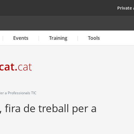
Skip
top
Private 
to
main
content
Events
Training
Tools
er a Professionals TIC
fira de treball per a