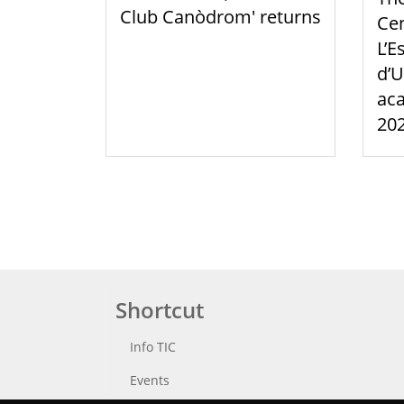
Club Canòdrom' returns
Cen
L’E
d’U
aca
20
Shortcut
Info TIC
Events