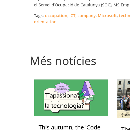
el Servei d’Ocupació de Catalunya (SOC), MS Empl
Tags:
occupation
,
ICT
,
company
,
Microsoft
,
techn
orientation
Més notícies
This autumn, the 'Code
Th