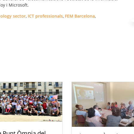
oy i Microsoft.
ology sector
,
ICT professionals
,
FEM Barcelona
,
e Punt Òmnia del