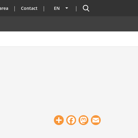
Search
area
Contact
EN
List additional actions
Share
Facebook
Mastodon
Email