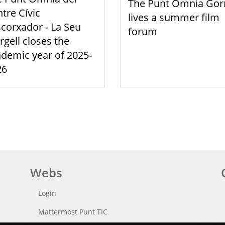
The Punt Òmnia Gor
tre Cívic
lives a summer film
scorxador - La Seu
forum
rgell closes the
demic year of 2025-
26
Webs
Login
Mattermost Punt TIC