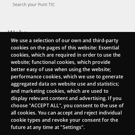
Search your Punt TIC
Webs
We use a selection of our own and third-party
Login
cookies on the pages of this website: Essential
cookies, which are required in order to use the
Mattermost Punt TIC
website; functional cookies, which provide
Moodle CampusLab
better easy of use when using the website;
performance cookies, which we use to generate
aggregated data on website use and statistics;
and marketing cookies, which are used to
Connect
display relevant content and advertising. If you
choose "ACCEPT ALL", you consent to the use of
Contact
all cookies. You can accept and reject individual
Newsletters
cookie types and revoke your consent for the
future at any time at "Settings".