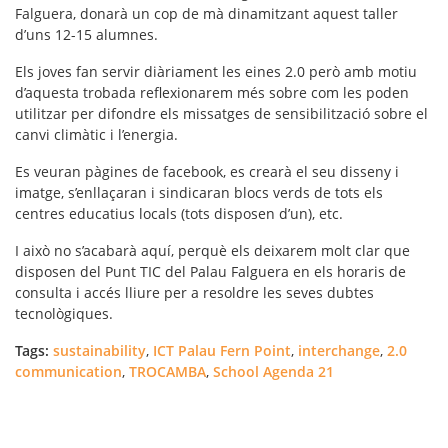
Falguera, donarà un cop de mà dinamitzant aquest taller
d’uns 12-15 alumnes.
Els joves fan servir diàriament les eines 2.0 però amb motiu
d’aquesta trobada reflexionarem més sobre com les poden
utilitzar per difondre els missatges de sensibilització sobre el
canvi climàtic i l’energia.
Es veuran pàgines de facebook, es crearà el seu disseny i
imatge, s’enllaçaran i sindicaran blocs verds de tots els
centres educatius locals (tots disposen d’un), etc.
I això no s’acabarà aquí, perquè els deixarem molt clar que
disposen del Punt TIC del Palau Falguera en els horaris de
consulta i accés lliure per a resoldre les seves dubtes
tecnològiques.
Tags:
sustainability
,
ICT Palau Fern Point
,
interchange
,
2.0
communication
,
TROCAMBA
,
School Agenda 21