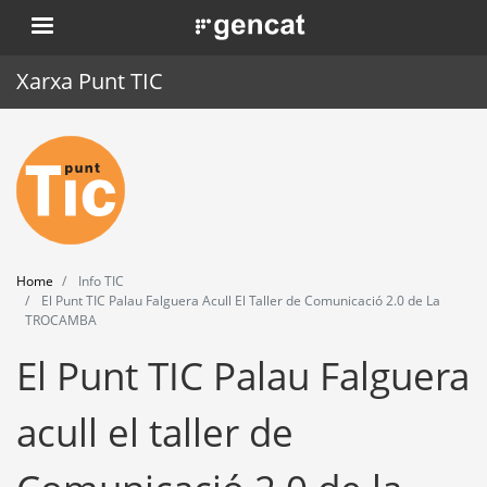
Skip
. Obre en una nova finestra.
to
main
Xarxa Punt TIC
content
Home
Punt TIC
News
Home
Info TIC
Events
El Punt TIC Palau Falguera Acull El Taller de Comunicació 2.0 de La
TROCAMBA
Training
El Punt TIC Palau Falguera
Tools
acull el taller de