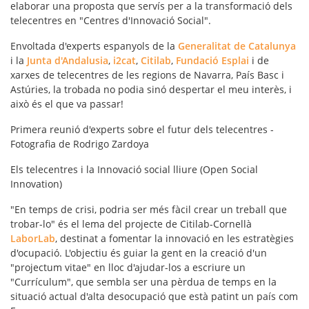
elaborar una proposta que servís per a la transformació dels
telecentres en "Centres d'Innovació Social".
Envoltada d'experts espanyols de la
Generalitat de Catalunya
i la
Junta d'Andalusia
,
i2cat
,
Citilab
,
Fundació Esplai
i de
xarxes de telecentres de les regions de Navarra, País Basc i
Astúries, la trobada no podia sinó despertar el meu interès, i
això és el que va passar!
Primera reunió d'experts sobre el futur dels telecentres -
Fotografia de Rodrigo Zardoya
Els telecentres i la Innovació social lliure (Open Social
Innovation)
"En temps de crisi, podria ser més fàcil crear un treball que
trobar-lo" és el lema del projecte de Citilab-Cornellà
LaborLab
, destinat a fomentar la innovació en les estratègies
d'ocupació. L'objectiu és guiar la gent en la creació d'un
"projectum vitae" en lloc d'ajudar-los a escriure un
"Currículum", que sembla ser una pèrdua de temps en la
situació actual d'alta desocupació que està patint un país com