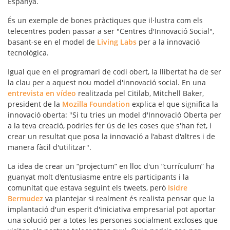
Espanya.
És un exemple de bones pràctiques que il·lustra com els
telecentres poden passar a ser "Centres d'Innovació Social",
basant-se en el model de
Living Labs
per a la innovació
tecnològica.
Igual que en el programari de codi obert, la llibertat ha de ser
la clau per a aquest nou model d'innovació social. En una
entrevista en vídeo
realitzada pel Citilab, Mitchell Baker,
president de la
Mozilla Foundation
explica el que significa la
innovació oberta: "Si tu tries un
model d'Innovació Oberta
per
a la teva creació, podries fer ús de les coses que s'han fet, i
crear un resultat que posa la innovació a l'abast d'altres i de
manera fàcil d'utilitzar".
La idea de crear un “projectum” en lloc d'un “currículum” ha
guanyat molt d'entusiasme entre els participants i la
comunitat que estava seguint els tweets, però
Isidre
Bermudez
va plantejar si realment és realista pensar que la
implantació d'un esperit d'iniciativa empresarial pot aportar
una solució per a totes les persones socialment excloses que