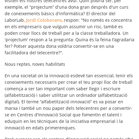
visiten els nostres telecentres avui. Quin podria ser, per
exemple, el “projectum” d'una dona gran després d'un curs
de coneixements bàsics d'informàtica? El director del
LaborLab,
Jordi Coloborans
, respon: "No només es concentra
en els empresaris que vulguin assumir un risc, també es
poden crear llocs de treball per a la classe treballadora. Un
'projectum' respon a la pregunta: Quina és la feina t'agradaria
fer? Potser aquesta dona voldria convertir-se en una
facilitadora del telecentre?".
Nous reptes, noves habilitats
En una societat on la innovació esdevé tan essencial, tenir els
coneixements necessaris per crear el teu propi lloc de treball
comença a ser tan important com saber llegir i escriure
(alfabetització) i saber utilitzar un ordinador (alfabetització
digital). El terme “a
lfabetització innovació
” es va posar en
marxa i també un nou paper dels telecentres per a convertir-
se en Centres d'Innovació Social que fomentin el talent i
eduquin en les tècniques de la iniciativa empresarial i la
innovació en edats primerenques.