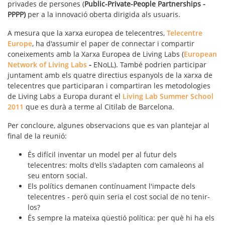
privades de persones (
Public-Private-People Partnerships -
PPPP)
per a la innovació oberta dirigida als usuaris.
A mesura que la xarxa europea de telecentres,
Telecentre
Europe
, ha d'assumir el paper de
connectar i compartir
coneixements amb la Xarxa Europea de Living Labs (
European
Network of Living Labs
-
ENoLL)
. També podrien participar
juntament amb els quatre directius espanyols de la xarxa de
telecentres que participaran i compartiran les metodologies
de Living Labs a Europa durant el
Living Lab Summer School
2011
que es durà a terme al Citilab de Barcelona.
Per concloure, algunes observacions que es van plantejar al
final de la reunió:
És difícil inventar un model per al futur dels
telecentres: molts d'ells s'adapten com camaleons al
seu entorn social.
Els polítics demanen contínuament l'impacte dels
telecentres - però quin seria el cost social de no tenir-
los?
És sempre la mateixa qüestió política: per què hi ha els