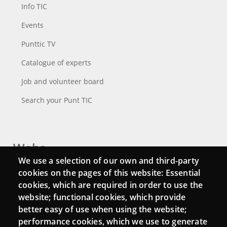
Info TIC
Events
Punttic TV
Catalogue of experts
Job and volunteer board
Search your Punt TIC
Webs
We use a selection of our own and third-party
Login
cookies on the pages of this website: Essential
cookies, which are required in order to use the
Mattermost Punt TIC
website; functional cookies, which provide
Moodle CampusLab
better easy of use when using the website;
performance cookies, which we use to generate