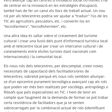
Però avançar cap als centres d'innovació social no només s'ha
de centrar en la innovació en les estratègies d'ocupació,
també han de fer un canvi els llocs de treball actual. Un nou
rol per als telecentres podria ser ajudar a
"traduir" l'ús de les
TIC
als agricultors, pescadors, etc. i convertir-los en
“tecnofarmers”, “tecnofishermen”, etc.
Una altra idea és saltar sobre el creixement del turisme
cultural i crear una
fusió dels punt d'informació turística local
amb el telecentre local
per crear un intercanvi cultural i de
coneixements entre els/les turistes (tant nacionals com
internacionals) i la comunitat local.
Els nous rols dels telecentres, per descomptat, creen noves
necessitats de capacitació dels facilitadors/ores de
telecentres, sobretot perquè els nous rols semblen allunyar-
se d'un epicentre purament tecnològica avançant cap als rols
que poden ser més ben realitzats per sociòlegs, antropòlegs o
filòsofs que pels especialistes en TIC. I hem de tenir en
compte que l'augment de la demanda de formar-se pot trobar
certa resistència de faciltadors que ja se senten
sobrecarregats per la combinació actual de rols (identificant