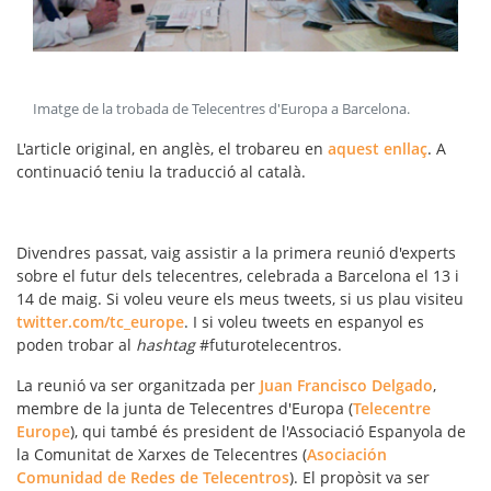
Imatge de la trobada de Telecentres d'Europa a Barcelona
.
L'article original, en anglès, el trobareu en
aquest enllaç
. A
continuació teniu la traducció al català.
Divendres passat, vaig assistir a la primera reunió d'experts
sobre el futur dels telecentres, celebrada a Barcelona el 13 i
14 de maig. Si voleu veure els meus tweets, si us plau visiteu
twitter.com/tc_europe
. I si voleu tweets en espanyol es
poden trobar al
hashtag
#futurotelecentros.
La reunió va ser organitzada per
Juan Francisco Delgado
,
membre de la junta de Telecentres d'Europa (
Telecentre
Europe
), qui també és president de l'Associació Espanyola de
la Comunitat de Xarxes de Telecentres (
Asociación
Comunidad de Redes de Telecentros
). El propòsit va ser