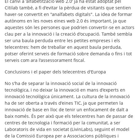
El canvi a
'alfabetització web 2.0'
ja ha estat adoptat pel
Citilab també, a fi d'evitar la pèrdua de visitants que sentien
haver-se convertit en "analfabets digitals". La idea de formar
autònoms en les noves eines web 2.0 és important, ja que
aquestes són les persones que podrien convertir-se en actors
clau per a la innovació i la creació d'ocupació. També sembla
ser una baula perduda entre les petites empreses i els
telecentres: hem de treballar en aquest baula perduda,
potser oferint serveis de formació sobre demanda o fins i tot
serveis com ara l'assessorament fiscal.
Conclusions i el paper dels telecentres d'Europa
No s'ha de separar la innovació social de la innovació
tecnològica, i no deixar la innovació en mans d'experts en
innovació tecnològica únicament. La cultura de la innovació
ha de ser oberta a través d'eines TIC, ja que permeten la
innovació de base en lloc de tenir un enfocament de dalt a
baix només. És per això que els telecentres han de passar de
centres de tecnologia i formació per la comunitat, a ser
Laboratoris de vida en societat (LivinLabs), seguint el model
de la Comissió Europea per a
Associacions públiques i