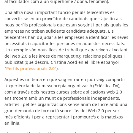
al facilitador com a un superhome / dona, fenomen).
Una altra nova i important funció per als telecentres és
convertir-se en un proveïdor de candidats que s'ajustin als
nous perfils professionals
que estan sorgint i per als quals les
empreses no troben suficients candidats adequats. Els
telecentres han d'ajudar a les empreses a identificar les seves
necessitats i capacitar les persones en aquestes necessitats.
Un exemple són nous llocs de treball que apareixen al voltant
del web 2.0 a les àrees de màrqueting, relacions públiques i
publicitat (que descriu Cristina Aced en el llibre espanyol
"
Perfils professionals 2.0
").
Aquest és un tema en què vaig entrar en joc i vaig compartir
l'experiència de la meva pròpia organització (Eclèctica DV), i
com a través dels nostres cursos sobre aplicacions web 2.0
ens trobem amb un munt de professionals independents,
artistes i petites organitzacions sense ànim de lucre amb una
gran demanda de formació sobre l'ús del Web 2.0 per ser
més eficients i per a representar i promoure's ells mateixos
en línia.