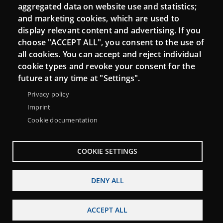
aggregated data on website use and statistics;
and marketing cookies, which are used to
Connect
display relevant content and advertising. If you
choose "ACCEPT ALL", you consent to the use of
Contact
all cookies. You can accept and reject individual
Newsletters
cookie types and revoke your consent for the
future at any time at "Settings".
Privacy policy
Imprint
Cookie documentation
COOKIE SETTINGS
DENY ALL
Menu
About Punt TIC network
Legal notice
Footer
ACCEPT ALL
Accessibility
Site map