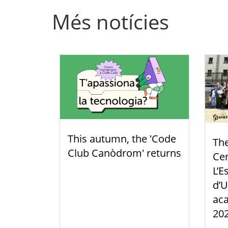
Més notícies
This autumn, the 'Code
Th
Club Canòdrom' returns
Cen
L’E
d’U
aca
20