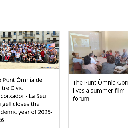
e Punt Òmnia del
The Punt Òmnia Gor
tre Cívic
lives a summer film
scorxador - La Seu
forum
rgell closes the
demic year of 2025-
26