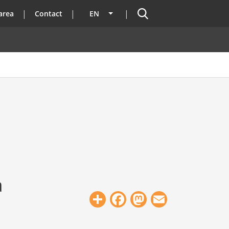
Search
area
Contact
EN
List additional actions
à
Share
Facebook
Mastodon
Email