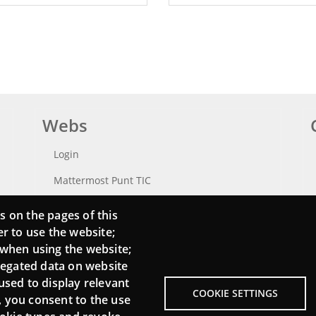
Webs
Login
Mattermost Punt TIC
Moodle CampusLab
s on the pages of this
er to use the website;
 when using the website;
regated data on website
used to display relevant
COOKIE SETTINGS
, you consent to the use