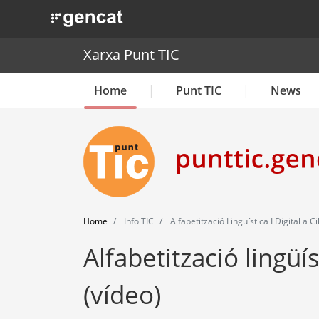
. Obre en una nova finestra.
Xarxa Punt TIC
Home
Punt TIC
News
Home
Info TIC
Alfabetització Lingüística I Digital a
Alfabetització lingüí
(vídeo)