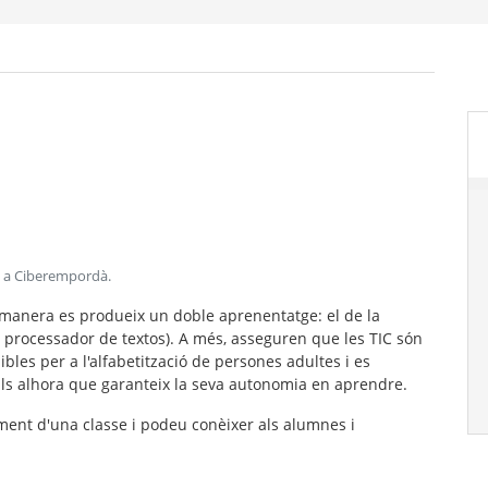
ica a Ciberempordà
.
anera es produeix un doble aprenentatge: el de la
t o processador de textos). A més, asseguren que les TIC són
ibles
per a l'alfabetització de persones adultes i es
lls alhora que
garanteix la seva autonomia en aprendre.
ent d'una classe i podeu conèixer als alumnes i