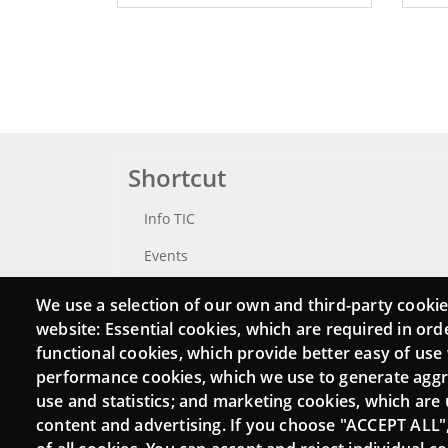
Shortcut
Info TIC
Events
Punttic TV
We use a selection of our own and third-party cookie
website: Essential cookies, which are required in ord
Catalogue of experts
functional cookies, which provide better easy of use
Job and volunteer board
performance cookies, which we use to generate agg
use and statistics; and marketing cookies, which are 
Search your Punt TIC
content and advertising. If you choose "ACCEPT ALL"