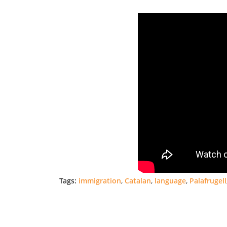
Tags:
immigration
,
Catalan
,
language
,
Palafrugell