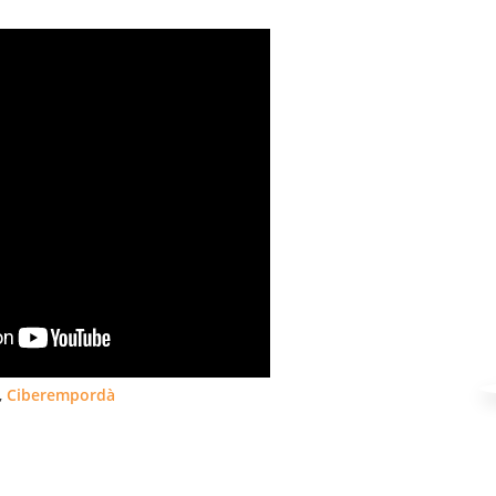
,
Ciberempordà