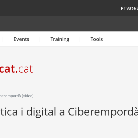
Skip
top
Private 
to
main
content
Events
Training
Tools
 Ciberempordà (vídeo)
stica i digital a Ciberempord