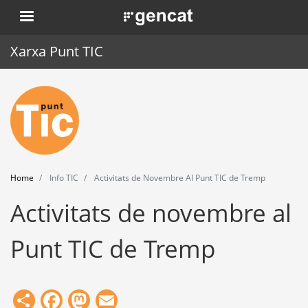
Skip
. Obre en una nova finestra.
to
main
Xarxa Punt TIC
content
Home
Punt TIC
News
Home
Info TIC
Activitats de Novembre Al Punt TIC de Tremp
Events
Activitats de novembre al
Training
Punt TIC de Tremp
Tools
Share
Facebook
Mastodon
Email