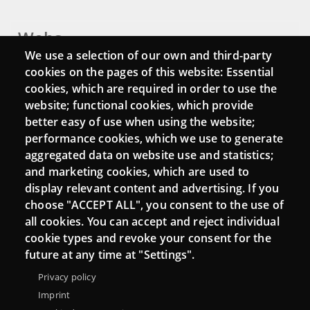
Webs
We use a selection of our own and third-party
Login
cookies on the pages of this website: Essential
cookies, which are required in order to use the
Mattermost Punt TIC
website; functional cookies, which provide
Moodle CampusLab
better easy of use when using the website;
performance cookies, which we use to generate
aggregated data on website use and statistics;
and marketing cookies, which are used to
Connect
display relevant content and advertising. If you
choose "ACCEPT ALL", you consent to the use of
Contact
all cookies. You can accept and reject individual
Newsletters
cookie types and revoke your consent for the
future at any time at "Settings".
Privacy policy
Imprint