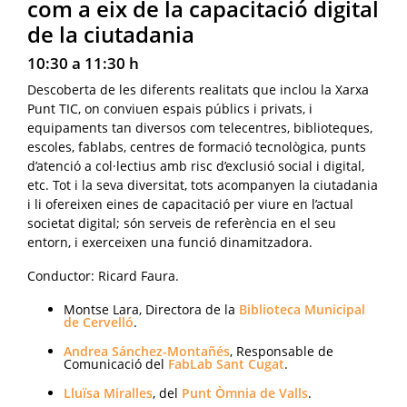
com a eix de la capacitació digital
de la ciutadania
10:30 a 11:30 h
Descoberta de les diferents realitats que inclou la Xarxa
Punt TIC, on conviuen espais públics i privats, i
equipaments tan diversos com telecentres, biblioteques,
escoles, fablabs, centres de formació tecnològica, punts
d’atenció a col·lectius amb risc d’exclusió social i digital,
etc. Tot i la seva diversitat, tots acompanyen la ciutadania
i li ofereixen eines de capacitació per viure en l’actual
societat digital; són serveis de referència en el seu
entorn, i exerceixen una funció dinamitzadora.
Conductor: Ricard Faura.
Montse Lara, Directora de la
Biblioteca Municipal
de Cervelló
.
Andrea Sánchez-Montañés
, Responsable de
Comunicació del
FabLab Sant Cugat
.
Lluïsa Miralles
, del
Punt Òmnia de Valls
.