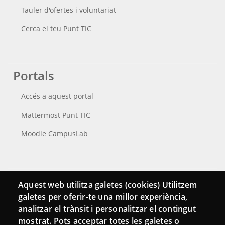
Tauler d'ofertes i voluntariat
Cerca el teu Punt TIC
Portals
Accés a aquest portal
Mattermost Punt TIC
Moodle CampusLab
Connecta
Aquest web utilitza galetes (cookies) Utilitzem
galetes per oferir-te una millor experiència,
Bustia de contacte
analitzar el trànsit i personalitzar el contingut
Butlletins
mostrat. Pots acceptar totes les galetes o