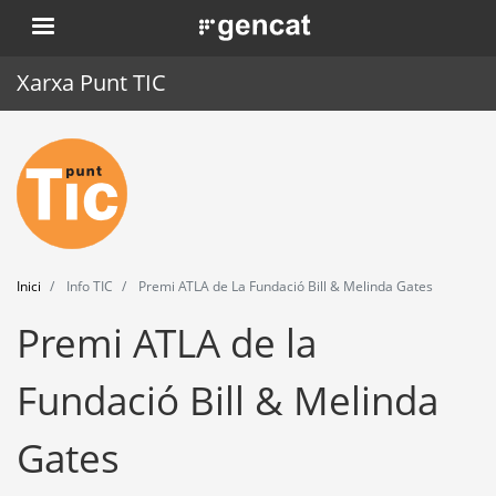
Vés
. Obre en una nova finestra.
al
contingut
Xarxa Punt TIC
Inici
Punt TIC
Actualitat
Inici
Info TIC
Premi ATLA de La Fundació Bill & Melinda Gates
Agenda
Premi ATLA de la
Formació
Fundació Bill & Melinda
Eines
Gates