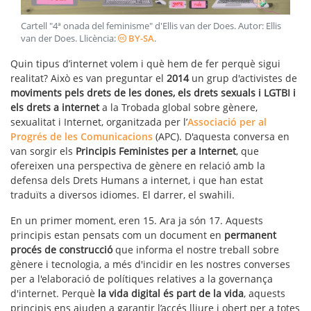
Cartell "4ª onada del feminisme" d'Ellis van der Does
. Autor:
Ellis
van der Does
. Llicència:
BY-SA
.
Quin tipus d’internet volem i què hem de fer perquè sigui
realitat? Això es van preguntar el
2014
un grup d'activistes de
moviments pels drets de les dones, els drets sexuals i LGTBI i
els drets a internet
a la Trobada global sobre gènere,
sexualitat i Internet, organitzada per l’
Associació per al
Progrés de les Comunicacions
(APC). D'aquesta conversa en
van sorgir els
Principis Feministes per a Internet
, que
ofereixen una perspectiva de gènere en relació amb la
defensa dels Drets Humans a internet, i que han estat
traduïts a diversos idiomes. El darrer, el swahili.
En un primer moment, eren 15. Ara ja són 17. Aquests
principis estan pensats com un document en
permanent
procés de construcció
que informa el nostre treball sobre
gènere i tecnologia, a més d'incidir en les nostres converses
per a l'elaboració de polítiques relatives a la governança
d'internet. Perquè
la vida digital és part de la vida
, aquests
principis ens ajuden a garantir l’accés lliure i obert per a totes