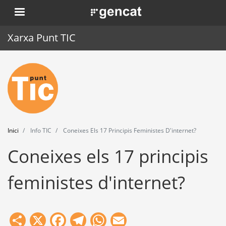
Vés
. Obre en una nova finestra.
al
contingut
Xarxa Punt TIC
Inici
Punt TIC
Actualitat
Inici
Info TIC
Coneixes Els 17 Principis Feministes D'internet?
Agenda
Coneixes els 17 principis
Formació
feministes d'internet?
Eines
Share
X
Facebook
Telegram
WhatsApp
Email