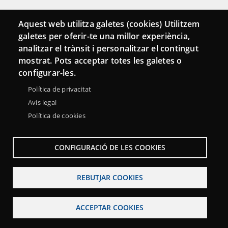
Aquest web utilitza galetes (cookies) Utilitzem
galetes per oferir-te una millor experiència,
analitzar el trànsit i personalitzar el contingut
mostrat. Pots acceptar totes les galetes o
configurar-les.
Política de privacitat
Avís legal
Política de cookies
Menu
Sobre la Xarxa Punttic
Avís legal
Accessibilitat
Footer
CONFIGURACIÓ DE LES COOKIES
Mapa web
REBUTJAR COOKIES
ACCEPTAR COOKIES