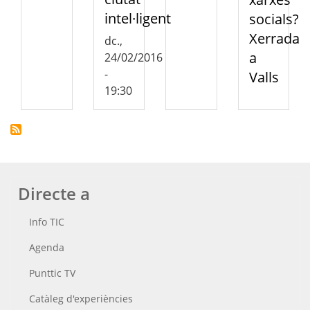
intel·ligent
socials?
Xerrada
dc.,
a
24/02/2016
-
Valls
19:30
Directe a
Info TIC
Agenda
Punttic TV
Catàleg d'experiències