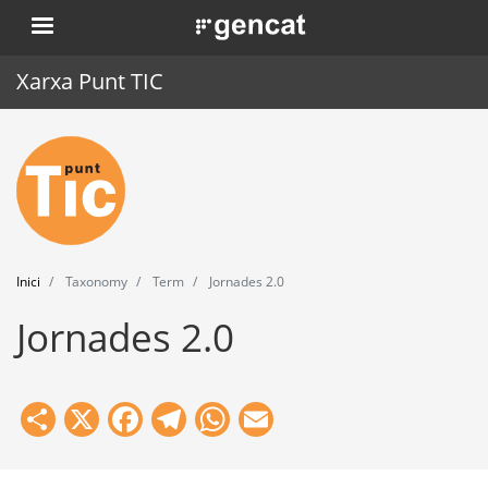
Vés
. Obre en una nova finestra.
al
contingut
Xarxa Punt TIC
Inici
Punt TIC
Actualitat
Inici
Taxonomy
Term
Jornades 2.0
Agenda
Jornades 2.0
Formació
Eines
Share
X
Facebook
Telegram
WhatsApp
Email