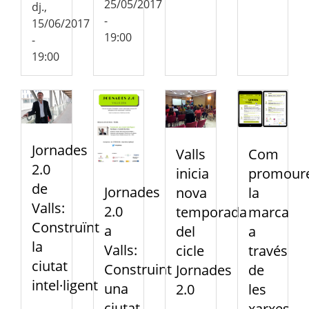
25/05/2017
dj.,
-
15/06/2017
19:00
-
19:00
Jornades
Valls
Com
2.0
inicia
promour
de
Jornades
nova
la
Valls:
2.0
temporada
marca
Construïnt
a
del
a
la
Valls:
cicle
través
ciutat
Construint
Jornades
de
intel·ligent
una
2.0
les
ciutat
xarxes