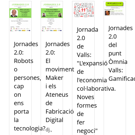
Jornades
Jornada
2.0
2.0
Jornades
Jornades
del
de
2.0:
2.0:
punt
Valls:
Robots
El
Òmnia
"L'expansió
o
moviment
Valls:
de
persones,
Maker
Gamifica
l'economia
cap
i els
col·laborativa.
on
Ateneus
Noves
ens
de
formes
porta
Fabricació
de
la
Digital
fer
tecnologia?
dj.,
negoci"