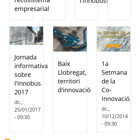
l'Innobus!
empresarial
Jornada
Baix
1a
informativa
Llobregat,
Setmana
sobre
territori
de la
l'Innobus
d'innovació
Co-
2017
Innovació
dc.,
dc.,
25/01/2017
10/12/2014
- 09:30
- 09:30