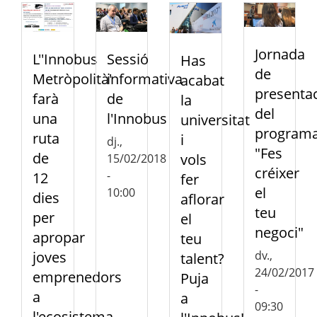
Jornada
Sessió
L''Innobus
Has
de
informativa
Metròpolità'
acabat
presenta
de
farà
la
del
l'Innobus
una
universitat
program
ruta
i
dj.,
"Fes
de
vols
15/02/2018
créixer
-
12
fer
el
10:00
dies
aflorar
teu
per
el
negoci"
apropar
teu
joves
dv.,
talent?
24/02/2017
emprenedors
Puja
-
a
a
09:30
l'ecosistema