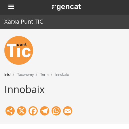
Vés
. Obre en una nova finestra.
al
contingut
Xarxa Punt TIC
Inici
Punt TIC
Actualitat
Inici
Taxonomy
Term
Innobaix
Agenda
Innobaix
Formació
Eines
Share
X
Facebook
Telegram
WhatsApp
Email