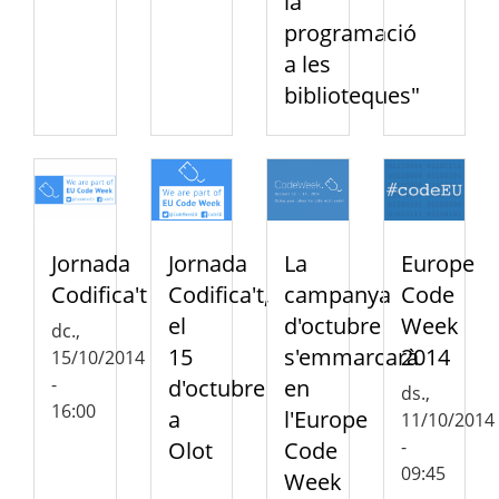
la
programació
a les
biblioteques"
Jornada
Jornada
La
Europe
Codifica't
Codifica't,
campanya
Code
el
d'octubre
Week
dc.,
15
s'emmarcarà
2014
15/10/2014
-
d'octubre
en
ds.,
16:00
a
l'Europe
11/10/2014
-
Olot
Code
09:45
Week