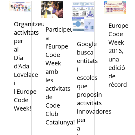
Organitzeu
Europe
Participeu
activitats
Code
a
per
Week
Google
l'Europe
al
2016,
busca
Code
Dia
una
entitats
Week
d'Ada
edició
i
amb
Lovelace
de
escoles
les
i
rècord
que
activitats
l'Europe
proposin
de
Code
activitats
Code
Week!
innovadores
Club
per
Catalunya!
a