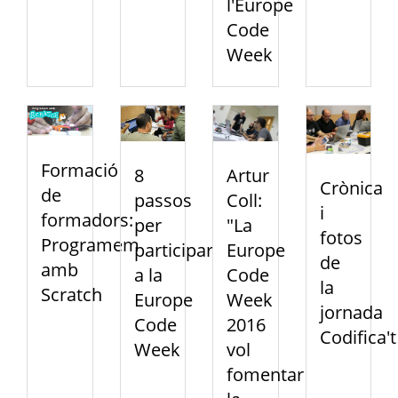
l'Europe
Code
Week
Formació
Artur
8
Crònica
de
Coll:
passos
i
formadors:
"La
per
fotos
Programem
Europe
participar
de
amb
Code
a la
la
Scratch
Week
Europe
jornada
2016
Code
Codifica't
vol
Week
fomentar