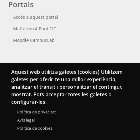
Portals
Accés a aquest portal
Mattermost Punt TIC
Moodle CampusLab
Connecta
Aquest web utilitza galetes (cookies) Utilitzem
galetes per oferir-te una millor experiència,
Bustia de contacte
analitzar el trànsit i personalitzar el contingut
Butlletins
mostrat. Pots acceptar totes les galetes o
configurar-les.
Política de privacitat
Avís legal
Política de cookies