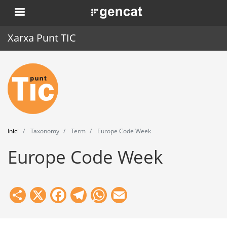
Vés
. Obre en una nova finestra.
al
contingut
Xarxa Punt TIC
Inici
Punt TIC
Actualitat
Inici
Taxonomy
Term
Europe Code Week
Agenda
Europe Code Week
Formació
Eines
Share
X
Facebook
Telegram
WhatsApp
Email