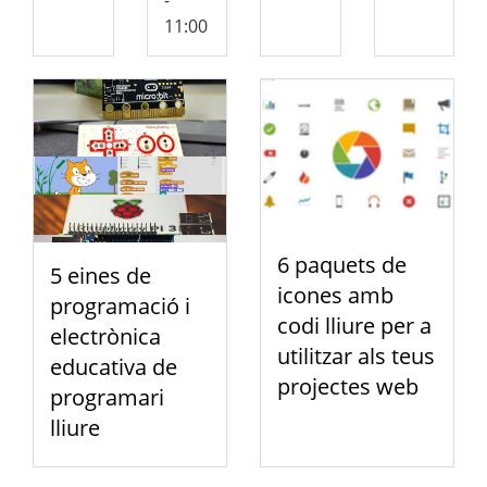
11:00
6 paquets de
5 eines de
icones amb
programació i
codi lliure per a
electrònica
utilitzar als teus
educativa de
projectes web
programari
lliure