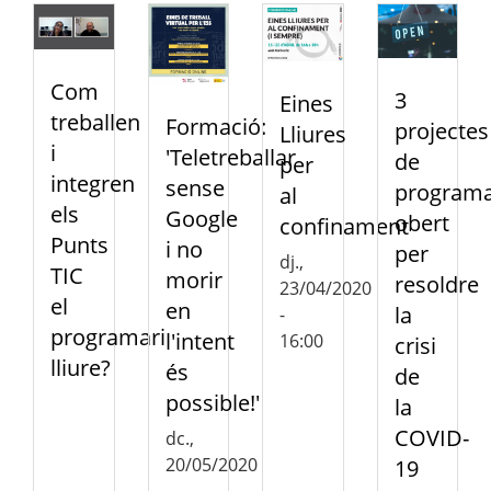
Com
3
Eines
treballen
Formació:
projectes
Lliures
i
'Teletreballar
de
per
integren
sense
programa
al
els
Google
obert
confinament
Punts
i no
per
dj.,
TIC
morir
resoldre
23/04/2020
el
en
la
-
programari
l'intent
16:00
crisi
lliure?
és
de
possible!'
la
COVID-
dc.,
20/05/2020
19
-