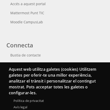
Accés a aquest portal
Mattermost Punt TIC
Moodle CampusLab
Connecta
Bustia de contacte
Butlletins
Aquest web utilitza galetes (cookies) Utilitzem
galetes per oferir-te una millor experiència,
analitzar el trànsit i personalitzar el contingut
mostrat. Pots acceptar totes les galetes o
configurar-les.
Política de privacitat
Avís legal