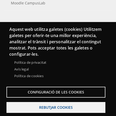
Moodle CampusLab
Connecta
Aquest web utilitza galetes (cookies) Utilitzem
galetes per oferir-te una millor experiència,
Bustia de contacte
analitzar el trànsit i personalitzar el contingut
Butlletins
mostrat. Pots acceptar totes les galetes o
configurar-les.
Política de privacitat
Avís legal
Política de cookies
CONFIGURACIÓ DE LES COOKIES
REBUTJAR COOKIES