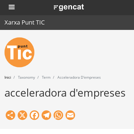
Vés
. Obre en una nova finestra.
al
contingut
Xarxa Punt TIC
Inici
Punt TIC
Actualitat
Inici
Taxonomy
Term
Acceleradora D'empreses
Agenda
acceleradora d'empreses
Formació
Eines
Share
X
Facebook
Telegram
WhatsApp
Email