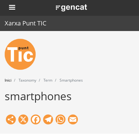
Vés
. Obre en una nova finestra.
al
contingut
Xarxa Punt TIC
Inici
Punt TIC
Actualitat
Inici
Taxonomy
Term
Smartphones
Agenda
smartphones
Formació
Eines
Share
X
Facebook
Telegram
WhatsApp
Email