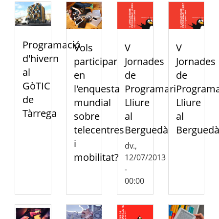
Programació
Vols
V
V
d'hivern
participar
Jornades
Jornades
al
en
de
de
GòTIC
l'enquesta
Programari
Programa
de
mundial
Lliure
Lliure
Tàrrega
sobre
al
al
telecentres
Berguedà
Bergued
i
dv.,
mobilitat?
12/07/2013
-
00:00