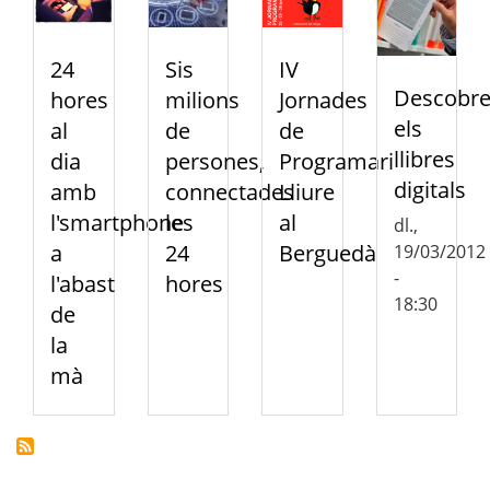
24
Sis
IV
Descobrei
hores
milions
Jornades
els
al
de
de
llibres
dia
persones,
Programari
digitals
amb
connectades
Lliure
l'smartphone
les
al
dl.,
a
24
Berguedà
19/03/2012
-
l'abast
hores
18:30
de
la
mà