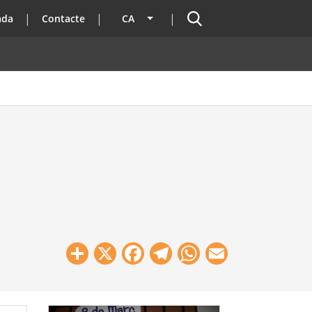
Cercador
ada
Contacte
CA
Llista les accions addicionals
Share
X
Facebook
Telegram
WhatsApp
Email