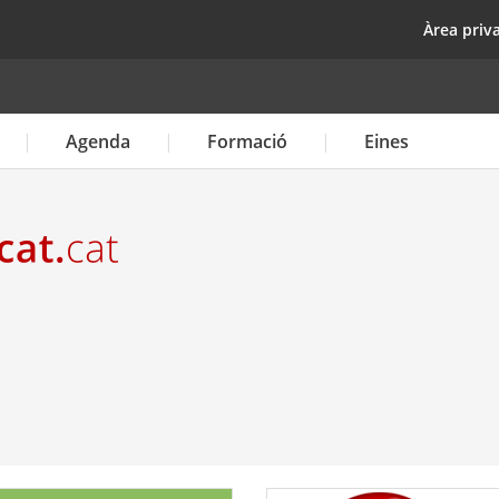
Vés
top
Àrea priv
al
contingut
Agenda
Formació
Eines