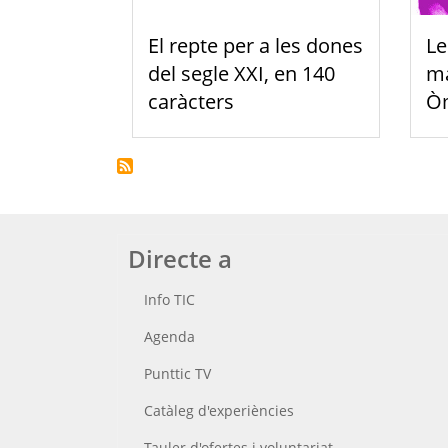
El repte per a les dones
Le
del segle XXI, en 140
ma
caràcters
Òm
Directe a
Info TIC
Agenda
Punttic TV
Catàleg d'experiències
Tauler d'ofertes i voluntariat