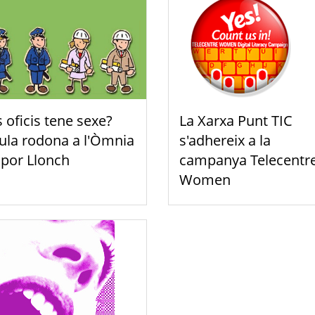
s oficis tene sexe?
La Xarxa Punt TIC
ula rodona a l'Òmnia
s'adhereix a la
por Llonch
campanya Telecentr
Women