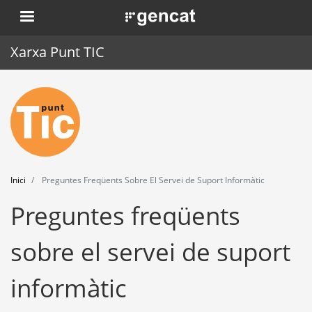
Vés
. Obre en una nova finestra.
al
contingut
Xarxa Punt TIC
Inici
Punt TIC
Actualitat
Inici
Preguntes Freqüents Sobre El Servei de Suport Informàtic
Agenda
Preguntes freqüents
Formació
sobre el servei de suport
Eines
informàtic