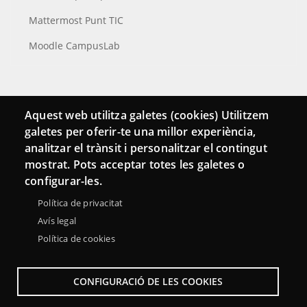
Mattermost Punt TIC
Moodle CampusLab
Connecta
Aquest web utilitza galetes (cookies) Utilitzem
galetes per oferir-te una millor experiència,
Bustia de contacte
analitzar el trànsit i personalitzar el contingut
Butlletins
mostrat. Pots acceptar totes les galetes o
configurar-les.
Política de privacitat
Avís legal
Política de cookies
CONFIGURACIÓ DE LES COOKIES