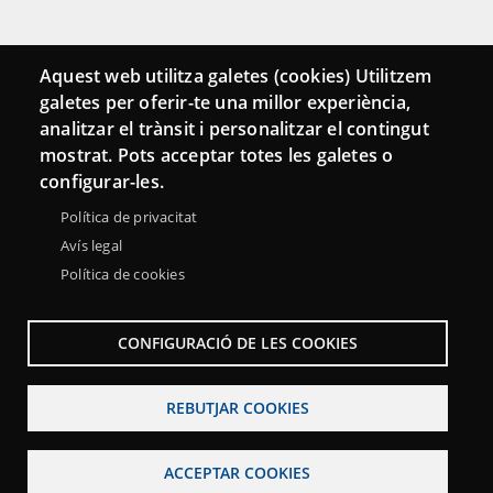
Connecta
Aquest web utilitza galetes (cookies) Utilitzem
galetes per oferir-te una millor experiència,
Bustia de contacte
analitzar el trànsit i personalitzar el contingut
Butlletins
mostrat. Pots acceptar totes les galetes o
configurar-les.
Política de privacitat
Avís legal
Política de cookies
CONFIGURACIÓ DE LES COOKIES
REBUTJAR COOKIES
Menu
Sobre la Xarxa Punttic
Avís legal
Accessibilitat
Footer
ACCEPTAR COOKIES
Mapa web