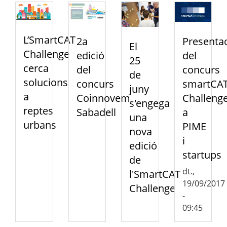
L’SmartCAT
Presenta
2a
El
Challenge
del
edició
25
cerca
concurs
del
de
solucions
smartCA
concurs
juny
a
Challeng
Coinnovem
s'engega
reptes
a
Sabadell
una
urbans
PIME
nova
i
edició
startups
de
dt.,
l'SmartCAT
19/09/2017
Challenge
-
09:45