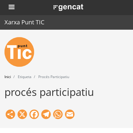
Vés
. Obre en una nova finestra.
al
contingut
Xarxa Punt TIC
Inici
Punt TIC
Actualitat
Inici
Etiqueta
Procés Participatiu
Agenda
procés participatiu
Formació
Eines
Share
X
Facebook
Telegram
WhatsApp
Email