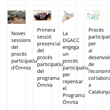
Primera
Procés
Noves
La
sessió
participat
sessions
DGACC
presencial
per
del
engega
del
al
procés
un
procés
desenvo
participatiu
procés
participatiu
de
d'Òmnia
participatiu
del
l'econom
per
programa
col·labor
repensar
Òmnia
a
el
Cataluny
Programa
Òmnia