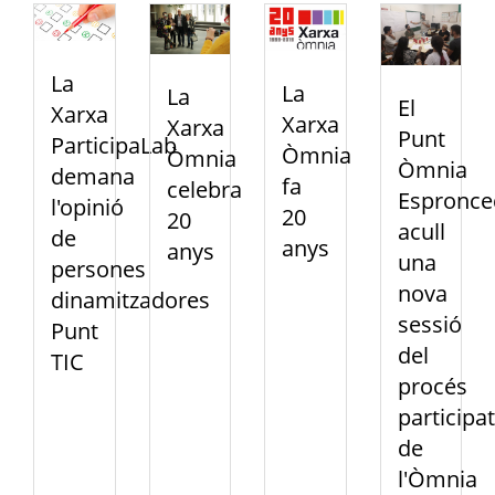
La
La
La
El
Xarxa
Xarxa
Xarxa
Punt
ParticipaLab
Òmnia
Òmnia
Òmnia
demana
fa
celebra
Espronce
l'opinió
20
20
acull
de
anys
anys
una
persones
nova
dinamitzadores
sessió
Punt
del
TIC
procés
participat
de
l'Òmnia