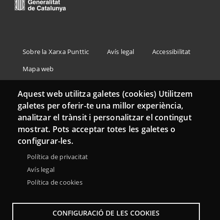
Menu
Sobre la Xarxa Punttic
Avís legal
Accessibilitat
Footer
Mapa web
Aquest web utilitza galetes (cookies) Utilitzem
galetes per oferir-te una millor experiència,
analitzar el trànsit i personalitzar el contingut
mostrat. Pots acceptar totes les galetes o
configurar-les.
Política de privacitat
Avís legal
Política de cookies
CONFIGURACIÓ DE LES COOKIES