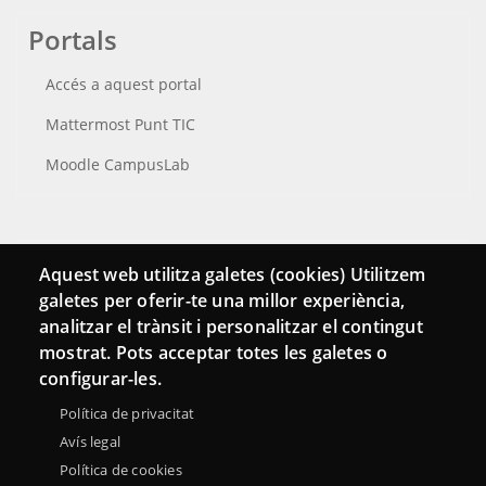
Portals
Accés a aquest portal
Mattermost Punt TIC
Moodle CampusLab
Connecta
Aquest web utilitza galetes (cookies) Utilitzem
galetes per oferir-te una millor experiència,
Bustia de contacte
analitzar el trànsit i personalitzar el contingut
Butlletins
mostrat. Pots acceptar totes les galetes o
configurar-les.
Política de privacitat
Avís legal
Política de cookies