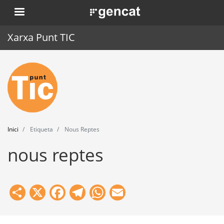
Vés
. Obre en una nova finestra.
al
contingut
Xarxa Punt TIC
Inici
Punt TIC
Actualitat
Inici
Etiqueta
Nous Reptes
Agenda
nous reptes
Formació
Eines
Share
X
Facebook
Telegram
WhatsApp
Email