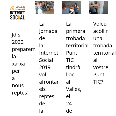
La
La
Voleu
Jornada
primera
acollir
JdIs
de
trobada
una
2020:
la
territorial
trobada
preparem
Internet
Punt
territorial
la
Social
TIC
al
xarxa
2019
tindrà
vostre
per
vol
lloc
Punt
a
afrontar
al
TIC?
nous
els
Vallès,
reptes!
reptes
el
de
24
la
de