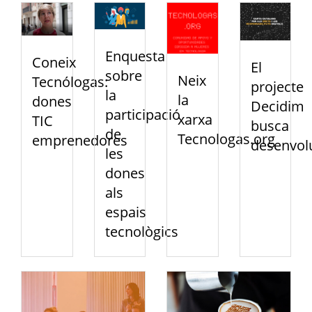
Enquesta
Coneix
El
sobre
Neix
Tecnólogas:
projecte
la
la
dones
Decidim
participació
xarxa
TIC
busca
de
Tecnologas.org
emprenedores
desenvol
les
dones
als
espais
tecnològics