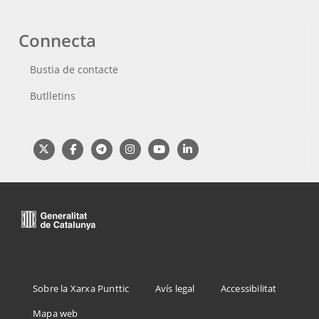
Connecta
Bustia de contacte
Butlletins
Menu
Sobre la Xarxa Punttic
Avís legal
Accessibilitat
Footer
Mapa web