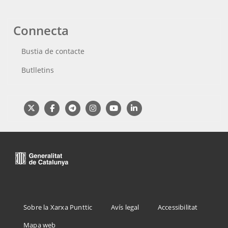
Connecta
Bustia de contacte
Butlletins
Menu
Sobre la Xarxa Punttic
Avís legal
Accessibilitat
Footer
Mapa web