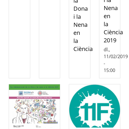
la
Nena
Dona
en
i la
la
Nena
Ciència
en
2019
la
Ciència
dl.,
11/02/2019
-
15:00