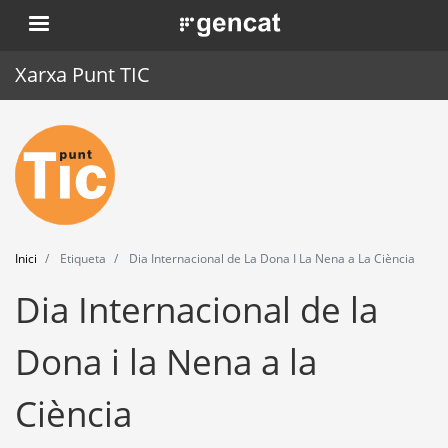
Vés
. Obre en una nova finestra.
al
contingut
Xarxa Punt TIC
Inici
Punt TIC
Actualitat
Inici
Etiqueta
Dia Internacional de La Dona I La Nena a La Ciència
Agenda
Dia Internacional de la
Formació
Dona i la Nena a la
Eines
Ciència