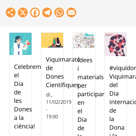
Share
X
Facebook
Telegram
WhatsApp
Email
Viquimarató
Idees
Celebrem
de
#viquido
i
el
Dones
Viquimar
materials
Dia
Científiques
del
per
de
Dia
participar
dl.,
les
Internaci
en
11/02/2019
Dones
-
de
el
19:00
a la
la
Dia
ciència!
Dona
de
i la