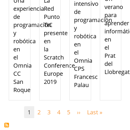
Una
La
intensivo
verano
experiencia
Red
de
para
de
Punto
programación
aprender
programación
TIC
y
informáti
y
presente
robótica
en
robótica
en
en
el
en
la
el
Prat
el
Scratch
Omnia
del
Omnia
Conference
CPS
Llobregat
CC
Europe
Francesc
San
2019
Palau
Roque
Paginación
1
2
3
4
5
››
Siguiente
Last »
Última
página
página