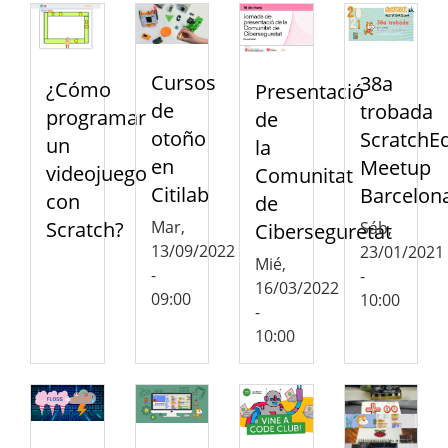
Cursos
38a
¿Cómo
Presentació
de
trobada
programar
de
otoño
ScratchE
un
la
en
Meetup
videojuego
Comunitat
Citilab
Barcelon
con
de
Scratch?
Mar,
Sáb,
Ciberseguretat
13/09/2022
23/01/2021
Mié,
-
-
16/03/2022
09:00
10:00
-
10:00