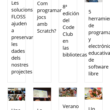
Les
Com
8ª
solucions
programar
5
edición
FLOSS
jocs
herramie
del
ajuden
amb
de
Code
a
Scratch?
programa
Club
preservar
y
en
les
electróni
las
dades
educativ
bibliotecas
dels
de
nostres
software
projectes
libre
Verano
Un