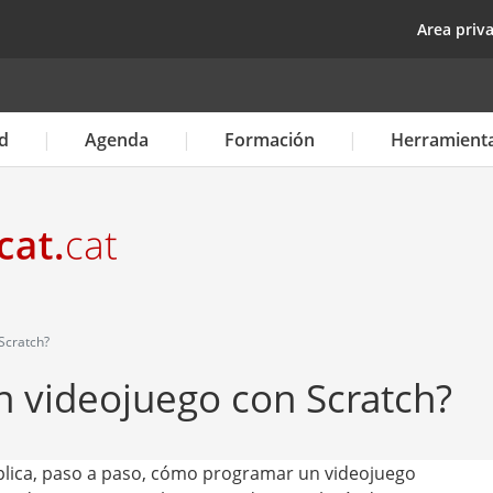
Pasar
top
Area priv
al
contenido
principal
d
Agenda
Formación
Herramient
Scratch?
 videojuego con Scratch?
explica, paso a paso, cómo programar un videojuego