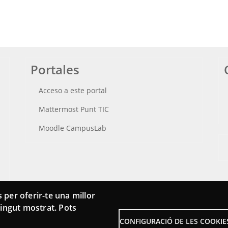
Portales
Acceso a este portal
Mattermost Punt TIC
Moodle CampusLab
 per oferir-te una millor
ntingut mostrat. Pots
CONFIGURACIÓ DE LES COOKIE