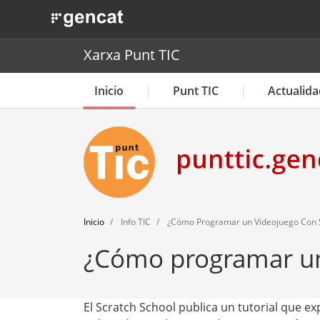
. Obre en una nova finestra.
Xarxa Punt TIC
Inicio
Punt TIC
Actualida
Inicio
Info TIC
¿Cómo Programar un Videojuego Con 
¿Cómo programar un
El Scratch School publica un tutorial que 