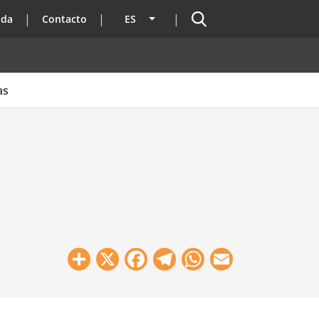
Buscador
ada
Contacto
ES
Lista adicional de acciones
as
Share
X
Facebook
Telegram
WhatsApp
Email