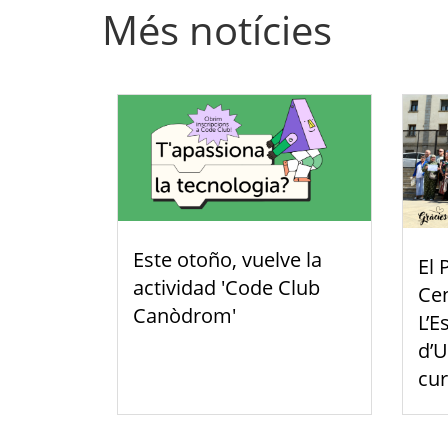
Més notícies
Este otoño, vuelve la
El 
actividad 'Code Club
Cen
Canòdrom'
L’E
d’U
cu