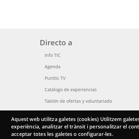
Directo a
Info TIC
Agenda
Punttic TV
Catálogo de experiencias
Tablón de ofertas y voluntariado
Busca tu Punt TIC
Aquest web utilitza galetes (cookies) Utilitzem galetes
experiència, analitzar el trànsit i personalitzar el co
acceptar totes les galetes o configurar-les.