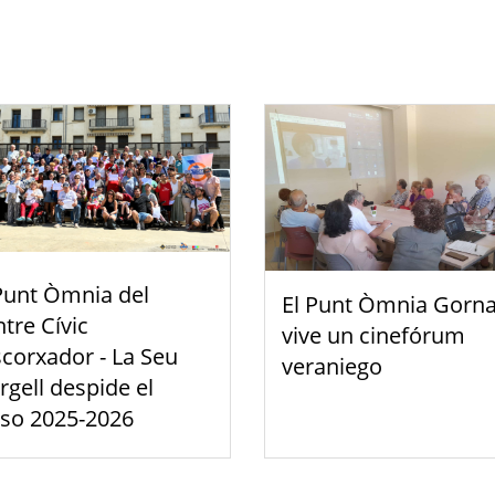
Punt Òmnia del
El Punt Òmnia Gorna
tre Cívic
vive un cinefórum
scorxador - La Seu
veraniego
rgell despide el
rso 2025-2026