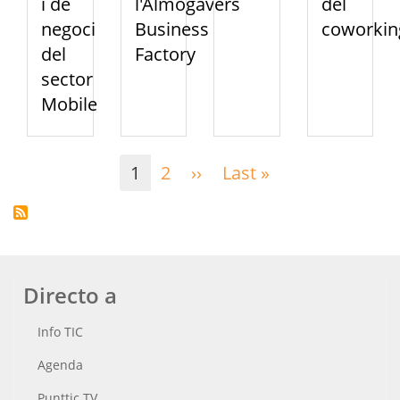
i de
l'Almogàvers
del
negoci
Business
coworkin
del
Factory
sector
Mobile
Paginación
1
2
››
Siguiente
Last »
Última
página
página
Directo a
Info TIC
Agenda
Punttic TV