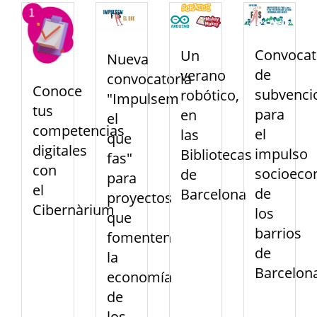
Convocat
Un
Nueva
de
verano
convocatoria
Conoce
subvenci
robótico,
"Impulsem
tus
para
en
el
competencias
el
las
que
digitales
impulso
Bibliotecas
fas"
con
socioeco
de
para
el
de
Barcelona
proyectos
Cibernàrium
los
que
barrios
fomenten
de
la
Barcelon
economía
de
los