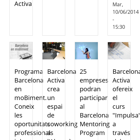
Activa
Mar,
10/06/2014
-
15:30
Programa
Barcelona
25
Barcelon
Barcelona
Activa
empreses
Activa
en
crea
podran
ofereix
moBiment.
un
participar
el
Coneix
espai
al
curs
les
de
Barcelona
"Impulsa'
oportunitats
coworking
Mentoring
a
professionals
a
Program
través