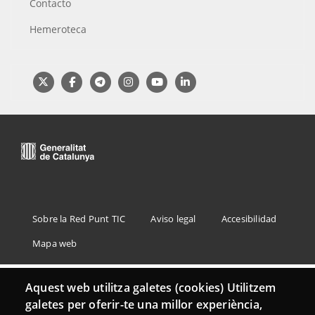
Contacto
Hemeroteca
Menu
Sobre la Red Punt TIC
Aviso legal
Accesibilidad
Footer
Mapa web
Aquest web utilitza galetes (cookies) Utilitzem
galetes per oferir-te una millor experiència,