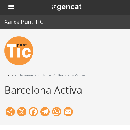
Pasar
. Obre en una nova finestra.
al
contenido
Xarxa Punt TIC
principal
Inicio
Punt TIC
Actualidad
Inicio
Taxonomy
Term
Barcelona Activa
Agenda
Barcelona Activa
Formación
Herramientas
Share
X
Facebook
Telegram
WhatsApp
Email