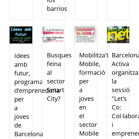
barrios
Busques
Mobilitza't
Barcelon
Idees
feina
Mobile,
Activa
amb
al
formació
organitza
futur,
sector
per
la
programa
Smart
a
sessió
d'emprenedoria
City?
joves
"Let's
per
en
Co:
a
el
Col·labor
joves
sector
i
de
Mobile
emprened
Barcelona