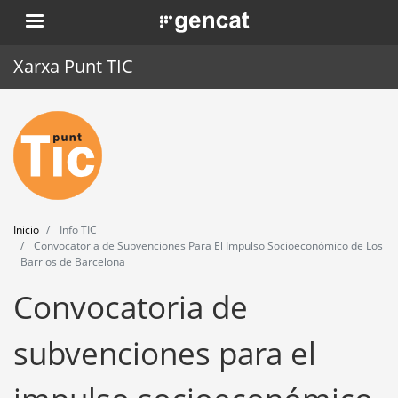
Pasar
. Obre en una nova finestra.
al
contenido
Xarxa Punt TIC
principal
Inicio
Punt TIC
Actualidad
Inicio
Info TIC
Agenda
Convocatoria de Subvenciones Para El Impulso Socioeconómico de Los
Barrios de Barcelona
Formación
Convocatoria de
Herramientas
subvenciones para el