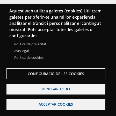
Conecta
Aquest web utilitza galetes (cookies) Utilitzem
galetes per oferir-te una millor experiència,
Contacto
analitzar el trànsit i personalitzar el contingut
Hemeroteca
mostrat. Pots acceptar totes les galetes o
configurar-les.
Política de privacitat
Avís legal
Política de cookies
CONFIGURACIÓ DE LES COOKIES
DENEGAR TODO
Menu
Sobre la Red Punt TIC
Aviso legal
Accesibilidad
Footer
ACCEPTAR COOKIES
Mapa web