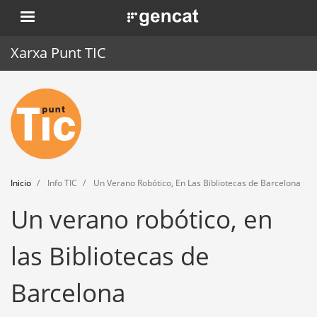
Pasar
. Obre en una nova finestra.
al
contenido
Xarxa Punt TIC
principal
Inicio
Punt TIC
Actualidad
Inicio
Info TIC
Un Verano Robótico, En Las Bibliotecas de Barcelona
Agenda
Un verano robótico, en
Formación
las Bibliotecas de
Herramientas
Barcelona