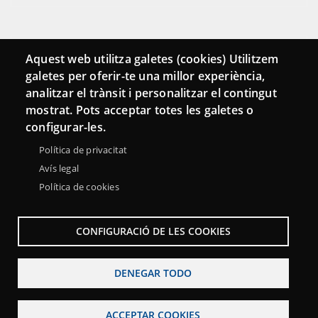
Conecta
Aquest web utilitza galetes (cookies) Utilitzem
galetes per oferir-te una millor experiència,
Contacto
analitzar el trànsit i personalitzar el contingut
Hemeroteca
mostrat. Pots acceptar totes les galetes o
configurar-les.
Política de privacitat
Avís legal
Política de cookies
CONFIGURACIÓ DE LES COOKIES
DENEGAR TODO
Menu
Sobre la Red Punt TIC
Aviso legal
Accesibilidad
Footer
ACCEPTAR COOKIES