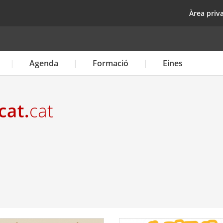
Vés
top
Àrea priv
al
contingut
Agenda
Formació
Eines