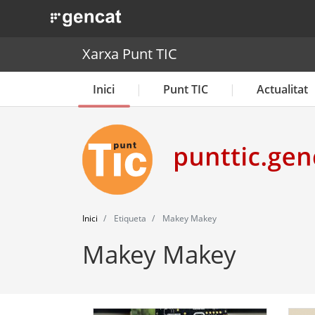
. Obre en una nova finestra.
Xarxa Punt TIC
Inici
Punt TIC
Actualitat
Inici
Etiqueta
Makey Makey
Makey Makey