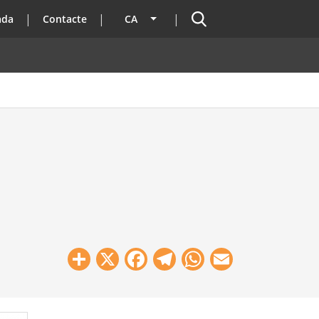
Cercador
ada
Contacte
CA
Llista les accions addicionals
Share
X
Facebook
Telegram
WhatsApp
Email