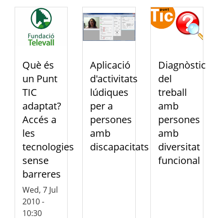
Què és
Aplicació
Diagnòstic
un Punt
d'activitats
del
TIC
lúdiques
treball
adaptat?
per a
amb
Accés a
persones
persones
les
amb
amb
tecnologies
discapacitats
diversitat
sense
funcional
barreres
Wed, 7 Jul
2010 -
10:30