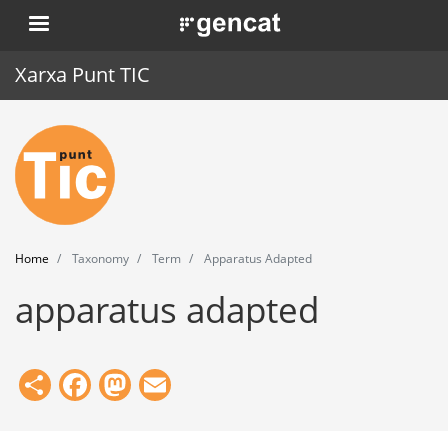
Skip
. Obre en una nova finestra.
to
main
Xarxa Punt TIC
content
Home
Punt TIC
News
Home
Taxonomy
Term
Apparatus Adapted
Events
apparatus adapted
Training
Tools
Share
Facebook
Mastodon
Email