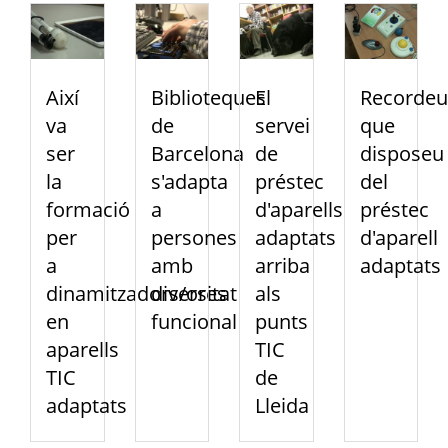
Així
Biblioteques
El
Recordeu
va
de
servei
que
ser
Barcelona
de
disposeu
la
s'adapta
préstec
del
formació
a
d'aparells
préstec
per
persones
adaptats
d'aparell
a
amb
arriba
adaptats
dinamitzadors/ores
diversitat
als
en
funcional
punts
aparells
TIC
TIC
de
adaptats
Lleida