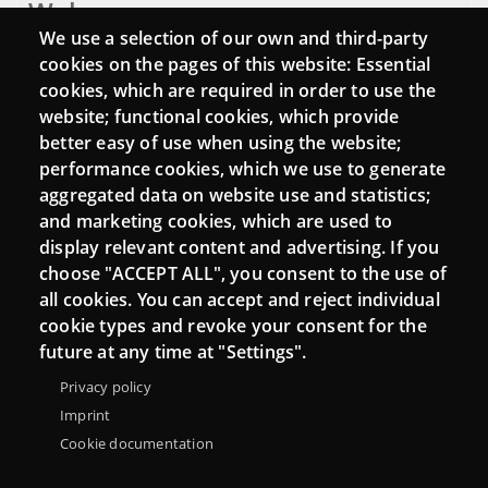
Webs
We use a selection of our own and third-party
Login
cookies on the pages of this website: Essential
cookies, which are required in order to use the
Mattermost Punt TIC
website; functional cookies, which provide
Moodle CampusLab
better easy of use when using the website;
performance cookies, which we use to generate
aggregated data on website use and statistics;
and marketing cookies, which are used to
Connect
display relevant content and advertising. If you
choose "ACCEPT ALL", you consent to the use of
Contact
all cookies. You can accept and reject individual
Newsletters
cookie types and revoke your consent for the
future at any time at "Settings".
Privacy policy
Imprint
Cookie documentation