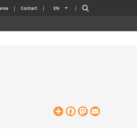
Search
area
Contact
EN
List additional actions
Share
Facebook
Mastodon
Email