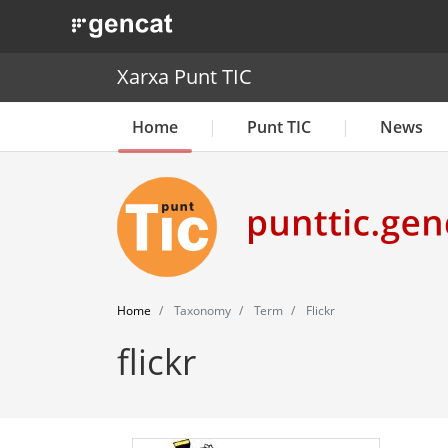
. Obre en una nova finestra.
Xarxa Punt TIC
Home
Punt TIC
News
Home
Taxonomy
Term
Flickr
flickr