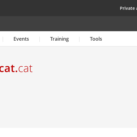
Skip
top
Private 
to
main
content
Events
Training
Tools