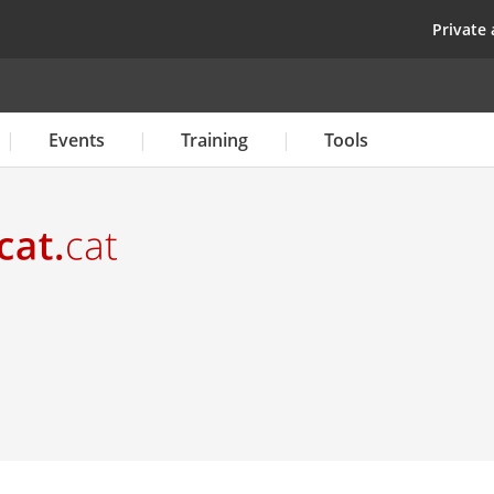
Skip
top
Private 
to
main
content
Events
Training
Tools