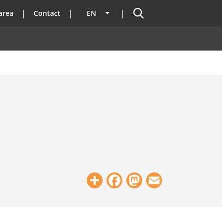
Search
area
Contact
EN
List additional actions
Share
Facebook
Mastodon
Email