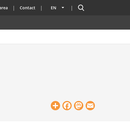
Search
area
Contact
EN
List additional actions
Share
Facebook
Mastodon
Email