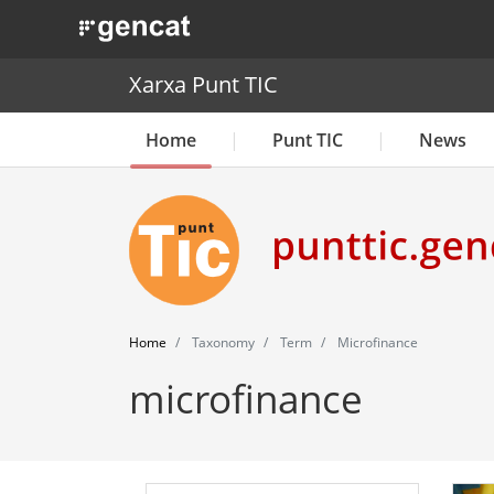
. Obre en una nova finestra.
Xarxa Punt TIC
Home
Punt TIC
News
Home
Taxonomy
Term
Microfinance
microfinance