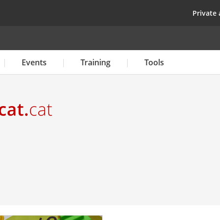
Skip
top
Private 
to
main
content
Events
Training
Tools