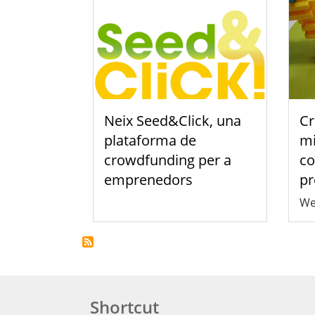
Neix Seed&Click, una
Cr
plataforma de
mi
crowdfunding per a
co
emprenedors
pr
We
Shortcut